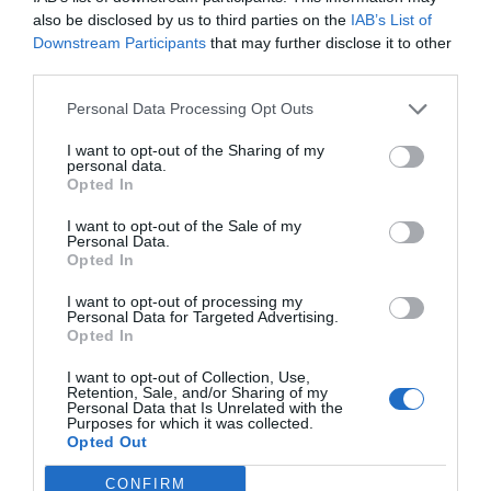
also be disclosed by us to third parties on the
IAB’s List of
que se ha encargado de motivar proactivamente a los
Downstream Participants
that may further disclose it to other
usuarios en edad de hacérsela y que ha dado todas las
third parties.
explicaciones necesarias en el tiempo que hiciera falta
para conseguir estos resultados». «Este cambio en el
Personal Data Processing Opt Outs
modelo de acceso a la prueba –ha añadido De
I want to opt-out of the Sharing of my
Dalmases–, que es pionero en el Estado, no hubiera sido
personal data.
Opted In
posible sin la confianza y esfuerzo para sacar adelante el
proyecto de los profesionales de los hospitales Clínic y
I want to opt-out of the Sale of my
Personal Data.
del Mar, y del Departament de Salut, y su éxito es una
Opted In
muestra de todo lo que puede aportar a los pacientes
una acción coordinada de todos los agentes
I want to opt-out of processing my
Personal Data for Targeted Advertising.
asistenciales».
Opted In
Por su parte, el Dr. Francesc Macià, del Hospital del Mar,
I want to opt-out of Collection, Use,
Retention, Sale, and/or Sharing of my
y uno de los coordinadores del Programa de Detección
Personal Data that Is Unrelated with the
Purposes for which it was collected.
Precoz de Cáncer de Colon y Recto de Barcelona, ha
Opted Out
manifestado que «el hecho de que hayamos superado
CONFIRM
el 50% durante el último año en diferentes barrios es