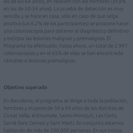
las de 60-64 años), en relación con los hombres (39,8%
en los de 50-54 años). La prueba de detección es muy
sencilla y se hace en casa, sólo en caso de que salga
positiva (un 6,2% de los participantes) se propone hacer
una colonoscopia para obtener el diagnóstico definitivo
y extirpar las lesiones malignas y premalignas. El
Programa ha efectuado, hasta ahora, un total de 2.997
colonoscopias y en el 65% de ellas se han encontrado
cánceres o lesiones premalignas.
Objetivo superado
En Barcelona, el programa se dirige a toda la población,
hombres y mujeres de 50 a 69 años de los distritos de
Ciutat Vella, el Eixample, Sants-Montjuïc, Les Corts,
Sarrià-Sant Gervasi y Sant Martí. En conjunto estamos
hablando de más de 200.000 personas. En sus inicios