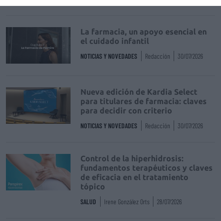
La farmacia, un apoyo esencial en
el cuidado infantil
NOTICIAS Y NOVEDADES
Redacción
30/07/2026
Nueva edición de Kardia Select
para titulares de farmacia: claves
para decidir con criterio
NOTICIAS Y NOVEDADES
Redacción
30/07/2026
Control de la hiperhidrosis:
fundamentos terapéuticos y claves
de eficacia en el tratamiento
tópico
SALUD
Irene González Orts
28/07/2026