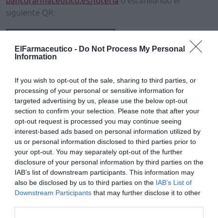
bancofarmaceutico.es/lotería
o escaneando el
siguiente QR:
ElFarmaceutico -
Do Not Process My Personal
Information
If you wish to opt-out of the sale, sharing to third parties, or
processing of your personal or sensitive information for
targeted advertising by us, please use the below opt-out
section to confirm your selection. Please note that after your
opt-out request is processed you may continue seeing
interest-based ads based on personal information utilized by
us or personal information disclosed to third parties prior to
your opt-out. You may separately opt-out of the further
disclosure of your personal information by third parties on the
IAB’s list of downstream participants. This information may
Añadir
El Farmacéutico
como fuente preferida
also be disclosed by us to third parties on the
IAB’s List of
de Google de forma gratuita
Downstream Participants
that may further disclose it to other
Mantente informado con las últimas noticias de actualidad.
third parties.
ACTIVAR AHORA