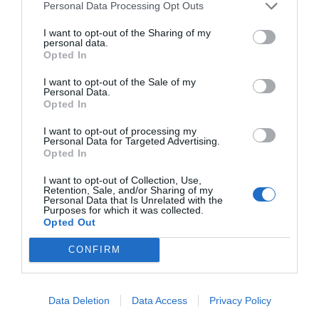
Personal Data Processing Opt Outs
I want to opt-out of the Sharing of my
Tags
personal data.
Opted In
I want to opt-out of the Sale of my
Banco Farmacéutico
loteria de navidad
Personal Data.
Opted In
I want to opt-out of processing my
Destacados
Personal Data for Targeted Advertising.
Opted In
La venta online de medicamentos
I want to opt-out of Collection, Use,
de uso humano: seguridad y
Retention, Sale, and/or Sharing of my
trazabilidad
Personal Data that Is Unrelated with the
Purposes for which it was collected.
DIGITAL
Isabel Marín Moral
28/07/2026
Opted Out
CONFIRM
Récord de comunicaciones para el
24 Congreso Nacional
Farmacéutico de Oviedo
Data Deletion
Data Access
Privacy Policy
NOTICIAS Y NOVEDADES
Redacción
31/07/2026