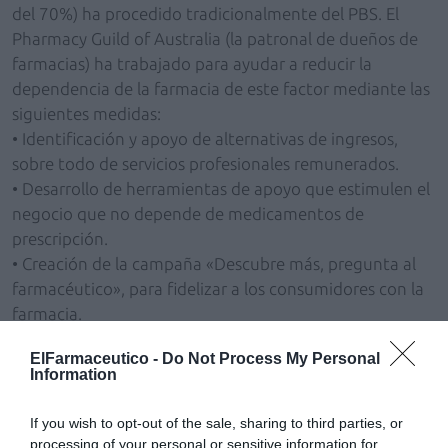
del 70%) ha procedido tradicionalmente del PBS. El
Pharmacy Guild of Australia (la patronal de dueños de
farmacias) ha trabajado para ayudar a reducir la
dependencia de la farmacia de este factor mediante las
siguientes medidas:
• Identificación y apoyo de alternativas de ingresos,
sobre todo de servicios profesionales remunerados.
• Desarrollo de herramientas de apoyo que estimulen el
negocio que no depende de medicamentos de
prescripción.
• Creación de la campaña «Descubre más, pregunta al
farmacéutico», para fidelizar a los consumidores con la
farmacia.
ElFarmaceutico -
Do Not Process My Personal
El giro hacia la
Information
remuneración por los
servicios
If you wish to opt-out of the sale, sharing to third parties, or
profesionales
processing of your personal or sensitive information for