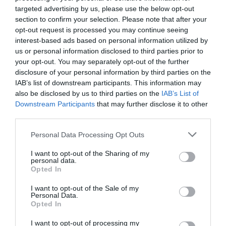
El número de
targeted advertising by us, please use the below opt-out
servicios
section to confirm your selection. Please note that after your
opt-out request is processed you may continue seeing
profesionales que
interest-based ads based on personal information utilized by
ofrecen las farmacias
us or personal information disclosed to third parties prior to
australianas ha
your opt-out. You may separately opt-out of the further
crecido rápidamente
disclosure of your personal information by third parties on the
en los últimos años. En la tabla 2 se indica una selección
IAB’s list of downstream participants. This information may
de los servicios más habituales que ofrecen las
also be disclosed by us to third parties on the
IAB’s List of
Downstream Participants
that may further disclose it to other
farmacias comunitarias a sus clientes.
third parties.
Los farmacéuticos australianos generalmente no
Personal Data Processing Opt Outs
necesitan ninguna credencial adicional para
proporcionar servicios profesionales, si bien en algunos
I want to opt-out of the Sharing of my
personal data.
casos (como en la revisión de medicamentos a
Opted In
domicilio) el organismo financiador sí que la exige. El
I want to opt-out of the Sale of my
Programa de Calidad de la Asistencia Farmacéutica, del
Personal Data.
Pharmacy Guild of Australia, es un programa de
Opted In
garantía de calidad para las farmacias comunitarias de
I want to opt-out of processing my