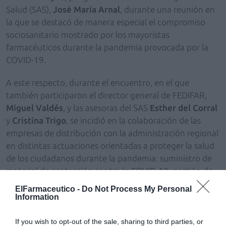
Salud (SAS),
José María Arnal
, durante una reunión en
la que se destacó de manera especial el compromiso
sociosanitario mostrado por los mayoristas
farmacéuticos durante la pandemia provocada por la
COVID-19.
A este respecto, durante el encuentro, en el que
también participaron el director general de FEDIFAR,
Miguel Valdés
, y las asesoras del SAS
Esther del Corral
y
Cristina Trigo
, se incidió en la colaboración de las
empresas de distribución con la administración regional
en distintas actuaciones orientadas a proteger la salud
de los ciudadanos durante la pandemia: suministro de
material de protección contra la COVID-19; gestión de
stocks
de medicamentos sensibles de sufrir
ElFarmaceutico -
Do Not Process My Personal
desabastecimiento durante los primeros meses de
Information
pandemia; dispensación colaborativa en farmacias de
medicamentos de Diagnóstico Hospitalario y
If you wish to opt-out of the sale, sharing to third parties, or