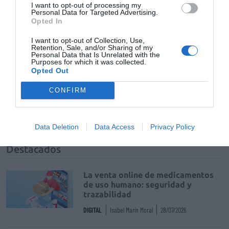
I want to opt-out of processing my
Añadir
El Farmacéutico
como fuente preferida
Personal Data for Targeted Advertising.
de Google de forma gratuita
Opted In
Mantente informado con las últimas noticias de actualidad.
ACTIVAR AHORA
I want to opt-out of Collection, Use,
Retention, Sale, and/or Sharing of my
Personal Data that Is Unrelated with the
Purposes for which it was collected.
Opted Out
Tags
CONFIRM
Distribución farmacéutica
FEDIFAR
Data Deletion
Data Access
Privacy Policy
Destacados
La venta online de medicamentos
de uso humano: seguridad y
trazabilidad
DIGITAL
Isabel Marín Moral
28/07/2026