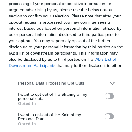
processing of your personal or sensitive information for
Dispensación Hospitalaria (DHDH); distribución de
targeted advertising by us, please use the below opt-out
Paxlovid…
section to confirm your selection. Please note that after your
opt-out request is processed you may continue seeing
Por otro lado, Sánchez puso a FEDIFAR a disposición de
interest-based ads based on personal information utilized by
las autoridades sanitarias aragonesas como interlocutor
us or personal information disclosed to third parties prior to
de la distribución mayorista de gama completa, al
your opt-out. You may separately opt-out of the further
disclosure of your personal information by third parties on the
tiempo que manifestó que “los mayoristas
IAB’s list of downstream participants. This information may
farmacéuticos que operan en esta comunidad
also be disclosed by us to third parties on the
IAB’s List of
autónoma seguirán colaborando con las autoridades
Downstream Participants
that may further disclose it to other
sanitarias regionales, como lo han hecho hasta ahora,
third parties.
en la protección y salvaguarda de la salud de los
Personal Data Processing Opt Outs
ciudadanos de Aragón”. Sobre este particular, la
presidenta de FEDIFAR resaltó la importante labor que
I want to opt-out of the Sharing of my
personal data.
llevan a cabo en esta comunidad las empresas de
Opted In
distribución que, a través de 70 rutas, suministran
medicamentos y productos sanitarios a las 733
I want to opt-out of the Sale of my
Personal Data.
farmacias aragonesas.
Opted In