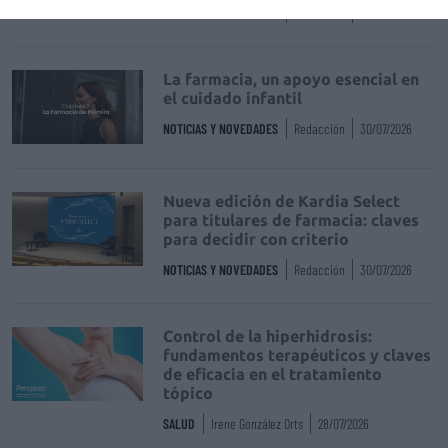
NOTICIAS Y NOVEDADES
Redacción
31/07/2026
La farmacia, un apoyo esencial en
el cuidado infantil
NOTICIAS Y NOVEDADES
Redacción
30/07/2026
Nueva edición de Kardia Select
para titulares de farmacia: claves
para decidir con criterio
NOTICIAS Y NOVEDADES
Redacción
30/07/2026
Control de la hiperhidrosis:
fundamentos terapéuticos y claves
de eficacia en el tratamiento
tópico
SALUD
Irene González Orts
28/07/2026