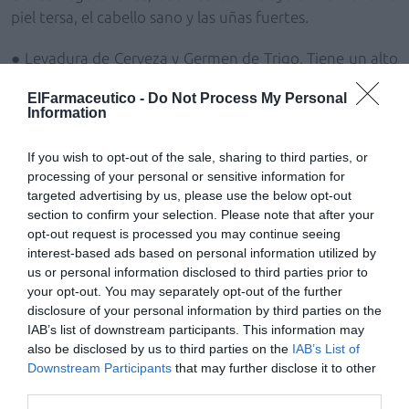
piel tersa, el cabello sano y las uñas fuertes.
●
Levadura de Cerveza y Germen de Trigo. Tiene un alto
contenido en fibra alimentaria. Se presenta en envase
ElFarmaceutico -
Do Not Process My Personal
de 200 comprimidos masticables con un agradable
Information
sabor y aroma (C.N: 303685.6).
If you wish to opt-out of the sale, sharing to third parties, or
●
Levadura de cerveza A+E. Presenta un nuevo
processing of your personal or sensitive information for
recubrimiento sin colorante ni azúcar. Se presenta en
targeted advertising by us, please use the below opt-out
envase de 60 comprimidos (C.N: 247353.9).
section to confirm your selection. Please note that after your
opt-out request is processed you may continue seeing
interest-based ads based on personal information utilized by
Añadir
El Farmacéutico
como fuente preferida
us or personal information disclosed to third parties prior to
de Google de forma gratuita
your opt-out. You may separately opt-out of the further
Mantente informado con las últimas noticias de actualidad.
disclosure of your personal information by third parties on the
ACTIVAR AHORA
IAB’s list of downstream participants. This information may
also be disclosed by us to third parties on the
IAB’s List of
Downstream Participants
that may further disclose it to other
third parties.
Tags