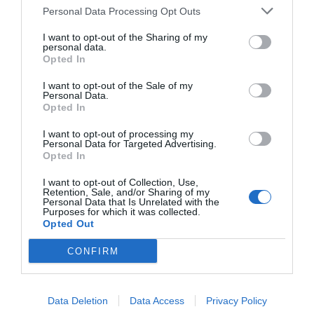
Personal Data Processing Opt Outs
ANGELINI FARMACEUTICA
I want to opt-out of the Sharing of my
personal data.
Opted In
complementos alimenticios
I want to opt-out of the Sale of my
levadura de cerveza
germen de trigo
Personal Data.
Opted In
I want to opt-out of processing my
Destacados
Personal Data for Targeted Advertising.
Opted In
La venta online de medicamentos
I want to opt-out of Collection, Use,
Retention, Sale, and/or Sharing of my
de uso humano: seguridad y
Personal Data that Is Unrelated with the
trazabilidad
Purposes for which it was collected.
Opted Out
DIGITAL
Isabel Marín Moral
28/07/2026
CONFIRM
Récord de comunicaciones para el
24 Congreso Nacional
Data Deletion
Farmacéutico de Oviedo
Data Access
Privacy Policy