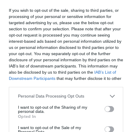
ningún paciente con sintomatología leve de COVID
If you wish to opt-out of the sale, sharing to third parties, or
persistente sin diagnosticar y sin tratar, recordando el
processing of your personal or sensitive information for
compromiso del sector con la mejora de la calidad de
targeted advertising by us, please use the below opt-out
vida de los ciudadanos.
section to confirm your selection. Please note that after your
opt-out request is processed you may continue seeing
interest-based ads based on personal information utilized by
Por otra parte, Jaume Pey, director general de anefp,
us or personal information disclosed to third parties prior to
incidió durante su participación en la necesidad de
your opt-out. You may separately opt-out of the further
disponer de un plan terapéutico único, como una
disclosure of your personal information by third parties on the
herramienta clave para conseguir una mejor calidad
IAB’s list of downstream participants. This information may
asistencial. «Para ello es necesario que los
also be disclosed by us to third parties on the
IAB’s List of
Downstream Participants
that may further disclose it to other
medicamentos y productos de autocuidado estén
third parties.
incluidos en las bases de datos de prescripción
electrónica de los profesionales sanitarios, ya que sin
Personal Data Processing Opt Outs
ellos no será posible una adecuada atención integral».
I want to opt-out of the Sharing of my
personal data.
Opted In
Medicamentos de autocuidado
I want to opt-out of the Sale of my
Personal Data.