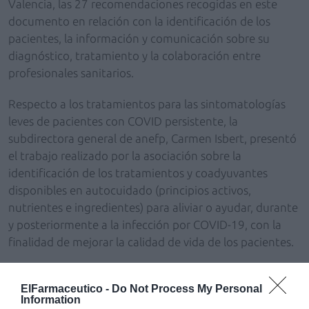
Valencia, las 27 recomendaciones recogidas en este
documento en relación con la identificación de los
pacientes, la información y comunicación sobre su
diagnóstico, tratamiento y la colaboración entre
profesionales sanitarios.
Respecto a los tratamientos para las sintomatologías
leves de pacientes con COVID persistente, la
subdirectora general de anefp, Carmen Isbert, presentó
el trabajo realizado por la asociación sobre la
identificación de los tratamientos y coadyuvantes
disponibles en autocuidado (principios activos,
nutrientes e ingredientes) para aliviar o ayudar, durante
y posteriormente a la infección por COVID-19, con la
finalidad de mejorar la calidad de vida de los pacientes.
En esta misma línea se manifestó el presidente de
ElFarmaceutico -
Do Not Process My Personal
anefp, Alberto Bueno, destacando el objetivo de la
Information
asociación de seguir trabajando para que no quede