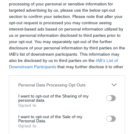
los facultativos.
processing of your personal or sensitive information for
targeted advertising by us, please use the below opt-out
section to confirm your selection. Please note that after your
El Servicio Andaluz de Salud recibió solicitudes de un
opt-out request is processed you may continue seeing
total de 13 laboratorios para algunas de las 27
interest-based ads based on personal information utilized by
formulaciones que se dispensarán en las farmacias
us or personal information disclosed to third parties prior to
andaluzas a partir del próximo mes de mayo. De ellos,
your opt-out. You may separately opt-out of the further
resultaron seleccionados 11, de los que finalmente han
disclosure of your personal information by third parties on the
IAB’s list of downstream participants. This information may
firmado cuatro, mientras que el resto (Ranbaxy S.L.,
also be disclosed by us to third parties on the
IAB’s List of
Abbot, UCB Pharma, Nycomed Pharma, Janssen Cilag,
Downstream Participants
that may further disclose it to other
Bayer Hispania y Sanofi Aventis) no han suscrito los
third parties.
acuerdos para los que se presentaron de forma
voluntaria y para los que resultaron seleccionados.
Personal Data Processing Opt Outs
I want to opt-out of the Sharing of my
Cabe destacar que el proceso de selección ha estado
personal data.
abierto a todas las empresas y laboratorios que
Opted In
comercialicen los fármacos incluidos en esta primera
I want to opt-out of the Sale of my
fase, cuyo precio autorizado sea igual o menor al precio
Personal Data.
Opted In
menor estipulado por el Ministerio.