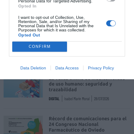
Personal Data for Targeted Advertising.
Opted In
convocatoria publica de seleccion de medicamentos
I want to opt-out of Collection, Use,
Retention, Sale, and/or Sharing of my
Personal Data that Is Unrelated with the
Servicio Andaluz de Salud
Purposes for which it was collected.
Opted Out
maria jose sanchez rubio
CONFIRM
Destacados
Data Deletion
Data Access
Privacy Policy
La venta online de medicamentos
de uso humano: seguridad y
trazabilidad
DIGITAL
Isabel Marín Moral
28/07/2026
Récord de comunicaciones para el
24 Congreso Nacional
Farmacéutico de Oviedo