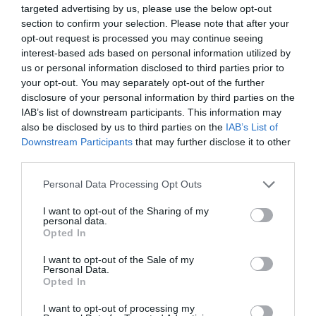
Generfarma, Bluefish Pharma y Abamed Pharma.
targeted advertising by us, please use the below opt-out
section to confirm your selection. Please note that after your
María José Sánchez Rubio ha manifestado que con este
opt-out request is processed you may continue seeing
procedimiento «Andalucía continúa avanzando en
interest-based ads based on personal information utilized by
medidas de eficiencia económica, que persiguen un
us or personal information disclosed to third parties prior to
ahorro anual de 200 millones de euros y sin suponer
your opt-out. You may separately opt-out of the further
merma en la calidad del servicio que prestamos a la
disclosure of your personal information by third parties on the
IAB’s list of downstream participants. This information may
ciudadanía». Las empresas seleccionadas se
also be disclosed by us to third parties on the
IAB’s List of
comprometen, mediante la firma de este convenio, a
Downstream Participants
that may further disclose it to other
abastecer a las farmacias de los medicamentos
third parties.
seleccionados durante dos años.
Personal Data Processing Opt Outs
Añadir
El Farmacéutico
como fuente preferida
I want to opt-out of the Sharing of my
personal data.
de Google de forma gratuita
Opted In
Mantente informado con las últimas noticias de actualidad.
ACTIVAR AHORA
I want to opt-out of the Sale of my
Personal Data.
Opted In
Tags
I want to opt-out of processing my