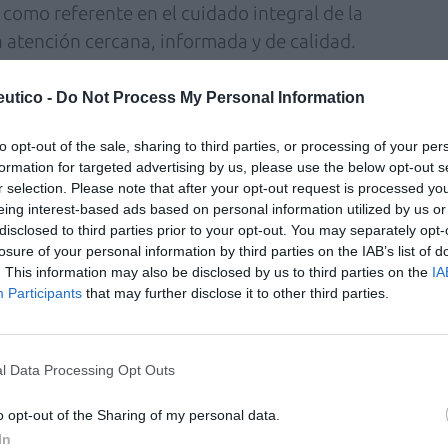
 como referente en el cuidado integral de la
atención cercana, informada y de calidad.
utico -
Do Not Process My Personal Information
è
,
nutricionista y divulgadora especializada
n abordado temas clave como la nutrición, la
to opt-out of the sale, sharing to third parties, or processing of your per
formation for targeted advertising by us, please use the below opt-out s
y el bienestar emocional, ofreciendo
r selection. Please note that after your opt-out request is processed y
ar la calidad de vida y afrontar esta etapa
eing interest-based ads based on personal information utilized by us or
anza.
disclosed to third parties prior to your opt-out. You may separately opt-
losure of your personal information by third parties on the IAB’s list of
. This information may also be disclosed by us to third parties on the
IA
s compartido conocimiento actualizado sobre
Participants
that may further disclose it to other third parties.
a a todas las dudas de los y las profesionales
áctica. La alta participación constata el
omunitaria para mejorar la atención a la
l Data Processing Opt Outs
o opt-out of the Sharing of my personal data.
In