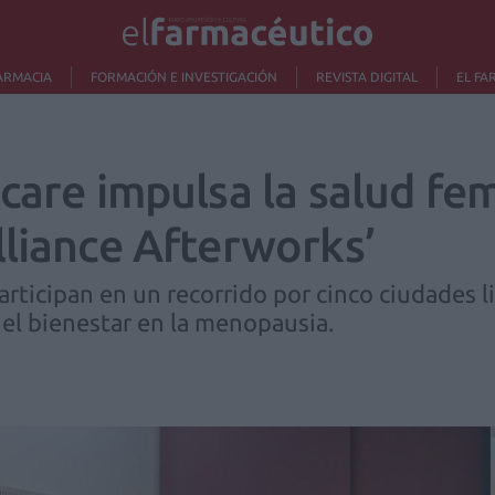
ARMACIA
FORMACIÓN E INVESTIGACIÓN
REVISTA DIGITAL
EL FA
hcare impulsa la salud fe
lliance Afterworks’
rticipan en un recorrido por cinco ciudades li
el bienestar en la menopausia.