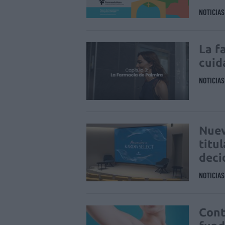
NOTICIA
La f
cuid
NOTICIA
Nuev
titu
deci
NOTICIA
Cont