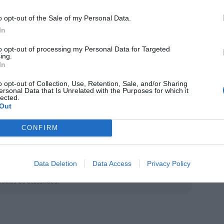
althcare refuerza su compromiso con la
o opt-out of the Sale of my Personal Data.
d femenina, alineándose con el propósito de
In
ludables”. La compañía destaca el papel de la
to opt-out of processing my Personal Data for Targeted
o estratégico durante la menopausia,
ing.
In
ble, acompañamiento personalizado y
 la calidad de vida de las mujeres.
o opt-out of Collection, Use, Retention, Sale, and/or Sharing
ersonal Data that Is Unrelated with the Purposes for which it
lected.
ofesionales farmacéuticos, esta etapa se
Out
 cercano y confiable, clave para el
CONFIRM
firman.
fuente preferida de Google
Data Deletion
Data Access
Privacy Policy
ACTIVAR AHORA
ticias de actualidad.