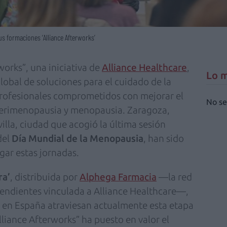
us formaciones ‘Alliance Afterworks’
works”, una iniciativa de
Alliance Healthcare
,
Lo m
global de soluciones para el cuidado de la
profesionales comprometidos con mejorar el
No se
erimenopausia y menopausia. Zaragoza,
illa, ciudad que acogió la última sesión
del
Día Mundial de la Menopausia
, han sido
gar estas jornadas.
ra’
, distribuida por
Alphega Farmacia
—la red
pendientes vinculada a Alliance Healthcare—,
 en España atraviesan actualmente esta etapa
“Alliance Afterworks” ha puesto en valor el