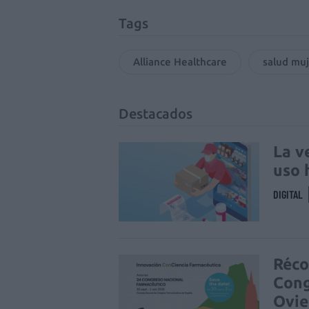
Tags
Alliance Healthcare
salud mu
Destacados
La v
uso 
DIGITAL
Réco
Cong
Ovi