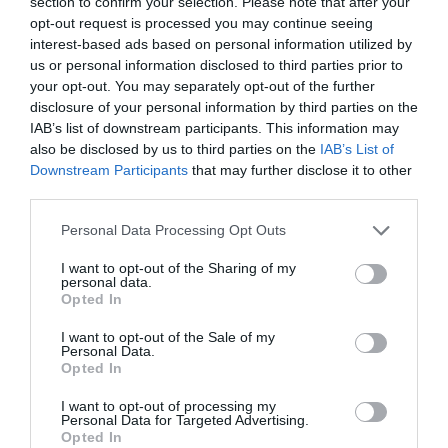
section to confirm your selection. Please note that after your
La distribuidora farmacéutica quiso contar para la
opt-out request is processed you may continue seeing
interest-based ads based on personal information utilized by
ocasión con los mejores: la prestigiosa chef y asesora
us or personal information disclosed to third parties prior to
gastronómica Alejandra Feldman, que estuvo
your opt-out. You may separately opt-out of the further
acompañada de la también chef Celina Lozano y de la
disclosure of your personal information by third parties on the
embajadora de la cocina peruana en España, Irina
IAB’s list of downstream participants. This information may
Concepción Herrera. Además, los periodistas tuvieron el
also be disclosed by us to third parties on the
IAB’s List of
Downstream Participants
that may further disclose it to other
placer de cocinar junto al concursante y maestro de
third parties.
cocina más querido por la audiencia de 'Top Chef',
Javier Estévez.
Personal Data Processing Opt Outs
I want to opt-out of the Sharing of my
Añadir
El Farmacéutico
como fuente preferida
personal data.
de Google de forma gratuita
Opted In
Mantente informado con las últimas noticias de actualidad.
ACTIVAR AHORA
I want to opt-out of the Sale of my
Personal Data.
Opted In
I want to opt-out of processing my
Tags
Personal Data for Targeted Advertising.
Opted In