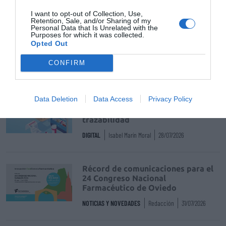
I want to opt-out of Collection, Use,
Alliance Healthcare
Navidad
Retention, Sale, and/or Sharing of my
Personal Data that Is Unrelated with the
Purposes for which it was collected.
taller de cocina
Opted Out
CONFIRM
Destacados
Data Deletion
Data Access
Privacy Policy
La venta online de medicamentos
de uso humano: seguridad y
trazabilidad
DIGITAL
Isabel Marín Moral
28/07/2026
Récord de comunicaciones para el
24 Congreso Nacional
Farmacéutico de Oviedo
NOTICIAS Y NOVEDADES
Redacción
31/07/2026