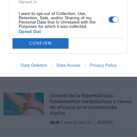
Opted In
I want to opt-out of Collection, Use,
La farmacia, un apoyo esencial en
Retention, Sale, and/or Sharing of my
Personal Data that Is Unrelated with the
el cuidado infantil
Purposes for which it was collected.
Opted Out
NOTICIAS Y NOVEDADES
Redacción
30/07/2026
CONFIRM
Nueva edición de Kardia Select
para titulares de farmacia: claves
Data Deletion
Data Access
Privacy Policy
para decidir con criterio
NOTICIAS Y NOVEDADES
Redacción
30/07/2026
Control de la hiperhidrosis:
fundamentos terapéuticos y claves
de eficacia en el tratamiento
tópico
SALUD
Irene González Orts
28/07/2026