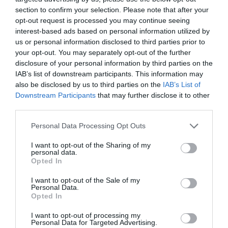
section to confirm your selection. Please note that after your
opt-out request is processed you may continue seeing
Tags
interest-based ads based on personal information utilized by
us or personal information disclosed to third parties prior to
your opt-out. You may separately opt-out of the further
concurso
El Farmacéutico Joven
cine
disclosure of your personal information by third parties on the
IAB’s list of downstream participants. This information may
also be disclosed by us to third parties on the
IAB’s List of
Destacados
Downstream Participants
that may further disclose it to other
third parties.
La venta online de medicamentos
Personal Data Processing Opt Outs
de uso humano: seguridad y
trazabilidad
I want to opt-out of the Sharing of my
personal data.
DIGITAL
Isabel Marín Moral
28/07/2026
Opted In
I want to opt-out of the Sale of my
Récord de comunicaciones para el
Personal Data.
Opted In
24 Congreso Nacional
Farmacéutico de Oviedo
I want to opt-out of processing my
NOTICIAS Y NOVEDADES
Redacción
31/07/2026
Personal Data for Targeted Advertising.