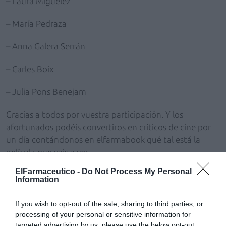
– Laura Miguélez
– María Pedraza
– Anna Galera Serrán
– Carles Boix
– Julia Pons Benejam
Gracias a todos por vuestra participación. Y los
afortunados podéis convertiros en críticos de cine por
un día contándonos en elfarmabook qué tal está la
película que vais a ver...
ElFarmaceutico -
Do Not Process My Personal
Information
Añadir
El Farmacéutico
como fuente preferida
de Google de forma gratuita
Mantente informado con las últimas noticias de actualidad.
If you wish to opt-out of the sale, sharing to third parties, or
ACTIVAR AHORA
processing of your personal or sensitive information for
targeted advertising by us, please use the below opt-out