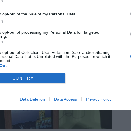
In
farmacéutica cercana, accesible y humanizada
ión 2.0”.
o opt-out of the Sale of my Personal Data.
In
to opt-out of processing my Personal Data for Targeted
ing.
In
o opt-out of Collection, Use, Retention, Sale, and/or Sharing
ersonal Data that Is Unrelated with the Purposes for which it
lected.
Out
CONFIRM
Data Deletion
Data Access
Privacy Policy