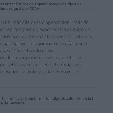
os Farmacéuticos de España recoge 23 tipos de
ción desigual por CCAA
aria, más allá de la dispensación”, más de
a han compartido experiencias de éxito de
ciativas de adherencia terapéutica, sistemas
 dispensación colaborativa entre farmacia
ás, se han debatido otros
s de deprescripción de medicamentos, y
ión del farmacéutico en determinantes
o deseada, la violencia de género o las
orte social y la transformación digital, a debate en la I
na de Farmacia