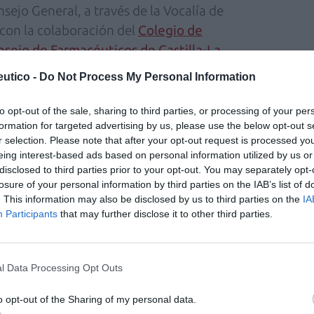
sejo General, a través de la Vocalía de
con la colaboración del
Colegio de
sejo de Farmacéuticos de Castilla-La
utico -
Do Not Process My Personal Information
to opt-out of the sale, sharing to third parties, or processing of your per
armacéuticos de Castilla-Mancha,
formation for targeted advertising by us, please use the below opt-out s
r selection. Please note that after your opt-out request is processed y
o que “la oficina de farmacia del futuro no va
eing interest-based ads based on personal information utilized by us or
ar medicamentos, sino también para la revisión
disclosed to third parties prior to your opt-out. You may separately opt-
 farmacoterapéutico, la conciliación. Un lugar
losure of your personal information by third parties on the IAB’s list of
. This information may also be disclosed by us to third parties on the
IA
sobre la adherencia y el trabajo
Participants
that may further disclose it to other third parties.
profesionales, nuestro papel en prevención y
será una realidad”. Asi, ha añadido que “es
 y transformarnos de nuevo, incorporar
l Data Processing Opt Outs
ados, que generen evidencia e incorporen la
vas tecnologías como modus operandi, para
o opt-out of the Sharing of my personal data.