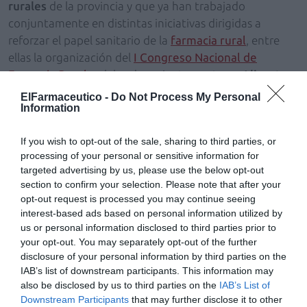
rurales
de la provincia y que ya han trabajado
conjuntamente en distintas iniciativas dirigidas a
reforzar el papel sanitario de la
farmacia rural
, entre
ellas la organización del
I Congreso Nacional de
Farmacia Rural
, celebrado recientemente en
Alicante
.
ElFarmaceutico -
Do Not Process My Personal
La nueva
Junta Directiva
afronta esta etapa con el
Information
objetivo de seguir fortaleciendo la asociación y
consolidar el papel de la
farmacia rural
como un
If you wish to opt-out of the sale, sharing to third parties, or
servicio sanitario esencial
processing of your personal or sensitive information for
para la población de los
targeted advertising by us, please use the below opt-out
municipios más pequeños
, donde la
farmacia
es uno
section to confirm your selection. Please note that after your
de los
recursos sanitarios más cercanos
para los
opt-out request is processed you may continue seeing
ciudadanos
.
interest-based ads based on personal information utilized by
us or personal information disclosed to third parties prior to
Prioridades
your opt-out. You may separately opt-out of the further
Entre las prioridades del nuevo equipo se encuentra
disclosure of your personal information by third parties on the
IAB’s list of downstream participants. This information may
reforzar la
colaboración con instituciones y entidades
also be disclosed by us to third parties on the
IAB’s List of
sanitarias
, impulsar
iniciativas profesionales
que
Downstream Participants
that may further disclose it to other