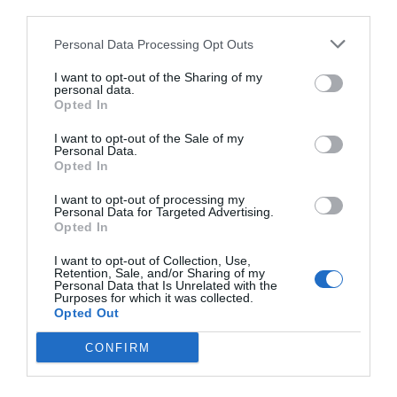
visibilicen la realidad de la
farmacia rural
y promover
third parties.
proyectos
que contribuyan a mejorar la
atención
Personal Data Processing Opt Outs
farmacéutica
en las zonas con menor densidad de
población.
I want to opt-out of the Sharing of my
personal data.
Opted In
AFARPA
agrupa a
farmacéuticos
que ejercen su labor
en
municipios rurales
y trabaja para defender y
I want to opt-out of the Sale of my
Personal Data.
promover un modelo de
farmacia cercano, accesible
y
Opted In
plenamente integrado en la
atención sanitaria
de los
entornos rurales. Tras la reciente actualización de sus
I want to opt-out of processing my
Personal Data for Targeted Advertising.
estatutos
, la asociación ha ampliado su ámbito de
Opted In
participación y actualmente puede incorporar
I want to opt-out of Collection, Use,
farmacéuticos rurales
de toda la
Comunidad
Retention, Sale, and/or Sharing of my
Valenciana
, manteniendo su denominación original, ya
Personal Data that Is Unrelated with the
Purposes for which it was collected.
consolidada dentro del sector.
Opted Out
CONFIRM
Añadir
El Farmacéutico
como fuente preferida
de Google de forma gratuita
Mantente informado con las últimas noticias de actualidad.