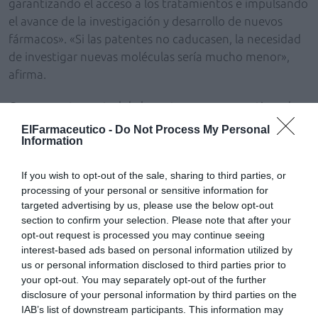
garantizando el acceso a los tratamientos e impulsando
el avance de la investigación y desarrollo de nuevos
fármacos». «Si las patentes no caducasen, la necesidad
de investigar nuevas moléculas sería mucho menor»,
afirma.
Como evento central de los actos conmemorativos de
este aniversario, el miércoles 23 de noviembre a las
ElFarmaceutico -
Do Not Process My Personal
19:30 horas se celebrará en La Casa Encendida (Madrid)
Information
la gala «25 años de medicamentos genéricos en
If you wish to opt-out of the sale, sharing to third parties, or
España». Este evento destacará el lado más humano de
processing of your personal or sensitive information for
los medicamentos genéricos, que será evocado a los
targeted advertising by us, please use the below opt-out
asistentes a través de una experiencia inmersiva.
section to confirm your selection. Please note that after your
opt-out request is processed you may continue seeing
La gala reunirá a los máximos representantes de todos
interest-based ads based on personal information utilized by
los agentes que participan en el sistema sanitario
us or personal information disclosed to third parties prior to
(industria farmacéutica, gestores, representantes
your opt-out. You may separately opt-out of the further
disclosure of your personal information by third parties on the
políticos, profesionales sanitarios, sociedades
IAB’s list of downstream participants. This information may
científicas, organizaciones empresariales, consumidores