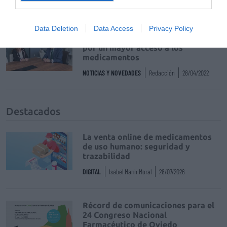
NOTICIAS Y NOVEDADES
Redacción
16/06/2022
Data Deletion
Data Access
Privacy Policy
AESEG y COFARES unen fuerzas
por un mayor acceso a los
medicamentos
NOTICIAS Y NOVEDADES
Redacción
28/04/2022
Destacados
La venta online de medicamentos
de uso humano: seguridad y
trazabilidad
DIGITAL
Isabel Marín Moral
28/07/2026
Récord de comunicaciones para el
24 Congreso Nacional
Farmacéutico de Oviedo