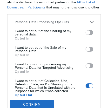
also be disclosed by us to third parties on the
IAB’s List of
y pacientes).
Downstream Participants
that may further disclose it to other
third parties.
Añadir
El Farmacéutico
como fuente preferida
Personal Data Processing Opt Outs
de Google de forma gratuita
Mantente informado con las últimas noticias de actualidad.
I want to opt-out of the Sharing of my
ACTIVAR AHORA
personal data.
Opted In
I want to opt-out of the Sale of my
Personal Data.
Tags
Opted In
I want to opt-out of processing my
AESEG
medicamentos genéricos
Personal Data for Targeted Advertising.
Opted In
I want to opt-out of Collection, Use,
Otras noticias destacadas
Retention, Sale, and/or Sharing of my
Personal Data that Is Unrelated with the
Purposes for which it was collected.
Opted Out
AESEG actualiza su Código de
Conducta
CONFIRM