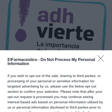
ElFarmaceutico -
Do Not Process My Personal
Information
If you wish to opt-out of the sale, sharing to third parties, or
processing of your personal or sensitive information for
targeted advertising by us, please use the below opt-out
Dicha acción se centrará en
la prevención de la falta
section to confirm your selection. Please note that after your
opt-out request is processed you may continue seeing
de adherencia en pacientes con ansiedad o depresión
interest-based ads based on personal information utilized by
en los que se identifica que pueden ser susceptibles de
us or personal information disclosed to third parties prior to
«abandono» del tratamiento por diversas causas. De