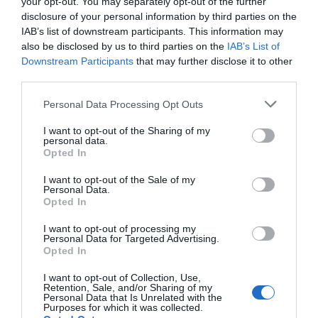
your opt-out. You may separately opt-out of the further
hecho, según el CGCOF, los farmacéuticos comunitarios
disclosure of your personal information by third parties on the
tienen un papel esencial en la prevención de la
IAB’s list of downstream participants. This information may
also be disclosed by us to third parties on the
IAB’s List of
adherencia terapéutica de estos pacientes, objetivo
Downstream Participants
that may further disclose it to other
principal de la próxima acción del programa HazFarma.
third parties.
Personal Data Processing Opt Outs
Añadir
El Farmacéutico
como fuente preferida
de Google de forma gratuita
I want to opt-out of the Sharing of my
Mantente informado con las últimas noticias de actualidad.
personal data.
ACTIVAR AHORA
Opted In
I want to opt-out of the Sale of my
Personal Data.
Opted In
Tags
I want to opt-out of processing my
Personal Data for Targeted Advertising.
salud mental
Farmacia comunitaria
Opted In
I want to opt-out of Collection, Use,
Consejo General de Colegios Farmacéuticos
Retention, Sale, and/or Sharing of my
Personal Data that Is Unrelated with the
Purposes for which it was collected.