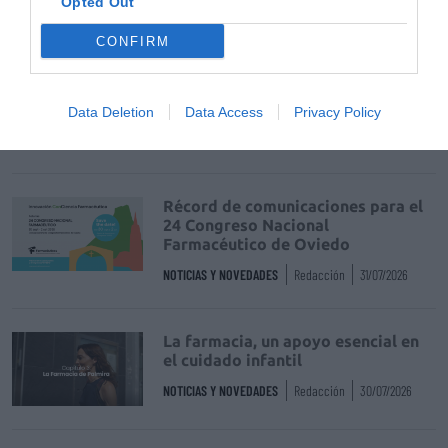
Opted Out
Destacados
CONFIRM
La venta online de medicamentos
de uso humano: seguridad y
trazabilidad
Data Deletion
Data Access
Privacy Policy
DIGITAL
Isabel Marín Moral
28/07/2026
Récord de comunicaciones para el
24 Congreso Nacional
Farmacéutico de Oviedo
NOTICIAS Y NOVEDADES
Redacción
31/07/2026
La farmacia, un apoyo esencial en
el cuidado infantil
NOTICIAS Y NOVEDADES
Redacción
30/07/2026