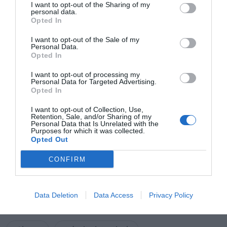
También se puede dispersar el producto en zumos de
I want to opt-out of the Sharing of my
personal data.
fruta no densos, por ejemplo, de naranja, ACE, piña,
Opted In
albaricoque o melocotón. Después de tomarlo es
aconsejable beber medio vaso de agua más o de
I want to opt-out of the Sale of my
otras bebidas líquidas.
Personal Data.
Conservar en un lugar fresco, seco y protegido de la
Opted In
luz.
I want to opt-out of processing my
Personal Data for Targeted Advertising.
Se recomienda consultar las advertencias indicadas en
Opted In
la página web de
Aboca
.
I want to opt-out of Collection, Use,
Retention, Sale, and/or Sharing of my
Personal Data that Is Unrelated with the
Añadir
El Farmacéutico
como fuente preferida
Purposes for which it was collected.
de Google de forma gratuita
Opted Out
Mantente informado con las últimas noticias de actualidad.
ACTIVAR AHORA
CONFIRM
Data Deletion
Data Access
Privacy Policy
Tags