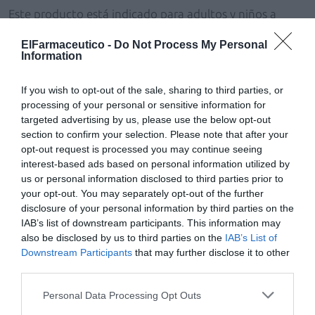
Este producto está indicado para adultos y niños a
partir de 4 años. También durante el embarazo y la
ElFarmaceutico -
Do Not Process My Personal
lactancia.
Information
Natural y biodegradable al 100 %,
Aliviolas Soft
no
If you wish to opt-out of the sale, sharing to third parties, or
contiene sustancias de síntesis, semisíntesis o
processing of your personal or sensitive information for
genéticamente modificadas. Sin azúcares añadidos,
targeted advertising by us, please use the below opt-out
contiene azúcares de forma natural. Sin colorantes ni
section to confirm your selection. Please note that after your
opt-out request is processed you may continue seeing
conservantes.
interest-based ads based on personal information utilized by
us or personal information disclosed to third parties prior to
Modo de empleo
your opt-out. You may separately opt-out of the further
Se recomienda tomar de 1 a 2 sobres al día según
disclosure of your personal information by third parties on the
necesidad. Para los niños de 4 a 12 años la dosis
IAB’s list of downstream participants. This information may
recomendada es de 1 sobre al día. El producto puede
also be disclosed by us to third parties on the
IAB’s List of
ser utilizado también durante el embarazo y la
Downstream Participants
that may further disclose it to other
lactancia.
third parties.
Dispersar un sobre en un vaso de agua. Ingerir la
bebida obtenida antes de que forme un gel en el
Personal Data Processing Opt Outs
vaso.