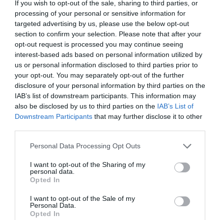
el informe se señala que Andalucía es una de las
If you wish to opt-out of the sale, sharing to third parties, or
processing of your personal or sensitive information for
regiones con mayor demanda, hecho que repercute en
targeted advertising by us, please use the below opt-out
el precio de las farmacias, dado que la relación entre
section to confirm your selection. Please note that after your
oferta y demanda es el principal factor que influye en el
opt-out request is processed you may continue seeing
mismo.
interest-based ads based on personal information utilized by
us or personal information disclosed to third parties prior to
Por otra parte, respecto al precio de las oficinas de
your opt-out. You may separately opt-out of the further
farmacia en 2022, el informe observa un ligero repunte
disclosure of your personal information by third parties on the
IAB’s list of downstream participants. This information may
en determinadas zonas muy demandadas y puntualiza
also be disclosed by us to third parties on the
IAB’s List of
que la subida de los tipos de interés que se viene
Downstream Participants
that may further disclose it to other
produciendo desde el segundo semestre de 2022
third parties.
puede repercutir en una moderación del precio en
Personal Data Processing Opt Outs
2023.
I want to opt-out of the Sharing of my
Los datos reflejados en el informe han sido facilitados
personal data.
Opted In
por las distintas delegaciones territoriales de la
Consejería de Salud de la Junta de Andalucía.
I want to opt-out of the Sale of my
Personal Data.
Opted In