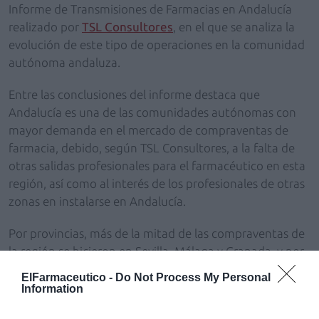
Informe de Transmisiones de Farmacias en Andalucía
realizado por
TSL Consultores
, en el que se analiza la
evolución de este tipo de operaciones en la comunidad
autónoma andaluza.
Entre las conclusiones del informe destaca que
Andalucía es una de las comunidades autónomas con
mayor demanda en el mercado de compraventas de
farmacia, debido, según TSL Consultores, a la falta de
otras salidas profesionales para el farmacéutico en esta
región, así como al interés de los profesionales de otras
zonas en instalarse en Andalucía.
Por provincias, más de la mitad de las compraventas de
la región se hicieron en Sevilla, Málaga y Granada, y por
lo que respecta a la oferta
de farmacias en venta,
ElFarmaceutico -
Do Not Process My Personal
Andalucía se encuentra lejos de otras comunidades
Information
autónomas como Madrid o Cataluña. Sin embargo, en