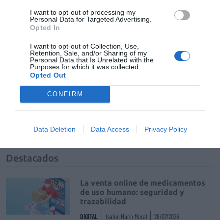
Añadir
El Farmacéutico
como fuente preferida
de Google de forma gratuita
I want to opt-out of processing my
Personal Data for Targeted Advertising.
Mantente informado con las últimas noticias de actualidad.
Opted In
ACTIVAR AHORA
I want to opt-out of Collection, Use,
Retention, Sale, and/or Sharing of my
Personal Data that Is Unrelated with the
Purposes for which it was collected.
Tags
Opted Out
CONFIRM
TSL Consultores
Andalucía
Farmacia comunitaria
Data Deletion
Data Access
Privacy Policy
Destacados
La venta online de medicamentos
de uso humano: seguridad y
trazabilidad
DIGITAL
Isabel Marín Moral
28/07/2026