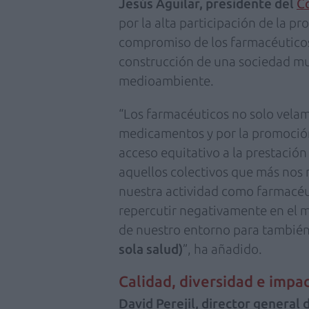
Jesús Aguilar, presidente del
C
por la alta participación de la p
compromiso de los farmacéuticos 
construcción de una sociedad mu
medioambiente.
“Los farmacéuticos no solo velamo
medicamentos y por la promoción
acceso equitativo a la prestació
aquellos colectivos que más nos n
nuestra actividad como farmacéut
repercutir negativamente en el 
de nuestro entorno para también
sola salud)
”, ha añadido.
Calidad, diversidad e impa
David Perejil, director genera