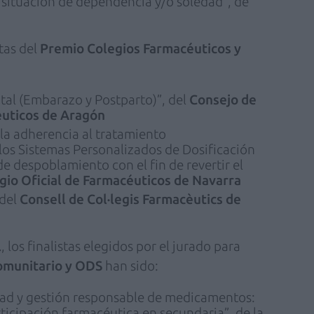
 situación de dependencia y/o soledad”, de
stas del
Premio Colegios Farmacéuticos y
al (Embarazo y Postparto)”, del
Consejo de
éuticos de Aragón
la adherencia al tratamiento
os Sistemas Personalizados de Dosificación
e despoblamiento con el fin de revertir el
gio Oficial de Farmacéuticos de Navarra
 del
Consell de Col·legis Farmacèutics de
l
, los finalistas elegidos por el jurado para
omunitario y ODS
han sido:
idad y gestión responsable de medicamentos:
ticipación farmacéutica en secundaria”, de la