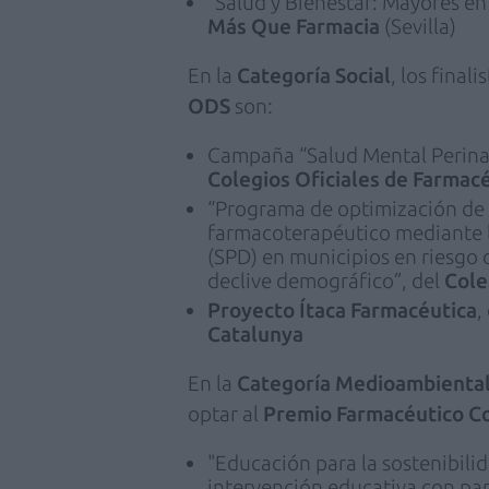
“Salud y Bienestar: Mayores en
Más Que Farmacia
(Sevilla)
En la
Categoría Social
, los finali
ODS
son:
Campaña “Salud Mental Perinat
Colegios Oficiales de Farmac
“Programa de optimización de 
farmacoterapéutico mediante l
(SPD) en municipios en riesgo d
declive demográfico”, del
Cole
Proyecto Ítaca Farmacéutica
,
Catalunya
En la
Categoría Medioambienta
optar al
Premio Farmacéutico C
"Educación para la sostenibil
intervención educativa con par