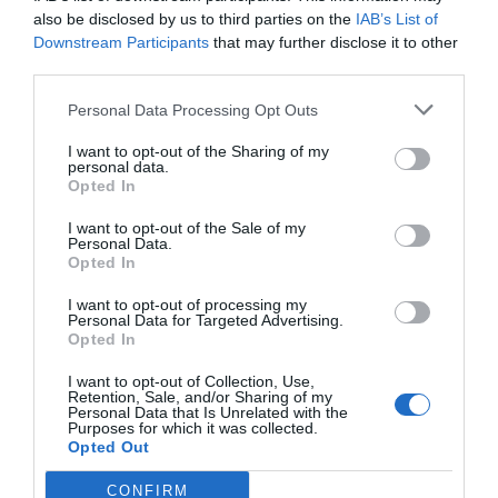
also be disclosed by us to third parties on the
IAB’s List of
Downstream Participants
that may further disclose it to other
Tags
third parties.
Personal Data Processing Opt Outs
Farmacia comunitaria
I want to opt-out of the Sharing of my
personal data.
Opted In
Otras noticias destacadas
I want to opt-out of the Sale of my
Personal Data.
Opted In
Test rápidos de parámetros
clínicos en farmacia
I want to opt-out of processing my
Personal Data for Targeted Advertising.
INFLUYENTES
Jaime Acosta Gómez
03/01/2024
Opted In
I want to opt-out of Collection, Use,
Retention, Sale, and/or Sharing of my
Destacados
Personal Data that Is Unrelated with the
Purposes for which it was collected.
Opted Out
La venta online de medicamentos
de uso humano: seguridad y
CONFIRM