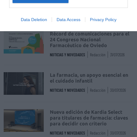
trazabilidad
DIGITAL
Isabel Marín Moral
28/07/2026
Data Deletion
Data Access
Privacy Policy
Récord de comunicaciones para el
24 Congreso Nacional
Farmacéutico de Oviedo
NOTICIAS Y NOVEDADES
Redacción
31/07/2026
La farmacia, un apoyo esencial en
el cuidado infantil
NOTICIAS Y NOVEDADES
Redacción
30/07/2026
Nueva edición de Kardia Select
para titulares de farmacia: claves
para decidir con criterio
NOTICIAS Y NOVEDADES
Redacción
30/07/2026