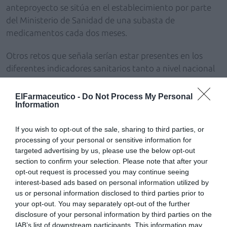
anteproyecto se sitúa en el establecimiento por parte
del Ministerio de Sanidad de una subasta de
medicamentos cada dos meses.
Otros retos que señala serían estar presentes en los
diferentes indicadores sanitarios tanto a nivel nacional
como autonómico, así como en los planes sanitarios de
cada comunidad autónoma, y avanzar en los procesos
ElFarmaceutico -
Do Not Process My Personal
Information
de registro de la actividad clínica del farmacéutico con
el servicio de dispensación como eje central. Por último,
If you wish to opt-out of the sale, sharing to third parties, or
hace hincapié en la importancia de la investigación de la
processing of your personal or sensitive information for
evidencia que generan los servicios profesionales, y en la
targeted advertising by us, please use the below opt-out
necesidad de la recertificación profesional.
section to confirm your selection. Please note that after your
opt-out request is processed you may continue seeing
interest-based ads based on personal information utilized by
Añadir
El Farmacéutico
como fuente preferida
us or personal information disclosed to third parties prior to
de Google de forma gratuita
your opt-out. You may separately opt-out of the further
Mantente informado con las últimas noticias de actualidad.
disclosure of your personal information by third parties on the
ACTIVAR AHORA
IAB’s list of downstream participants. This information may