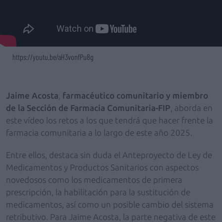
https://youtu.be/aH3vonfPu8g
Jaime Acosta
,
farmacéutico comunitario y miembro
de la Sección de Farmacia Comunitaria-FIP
, aborda en
este vídeo los retos a los que tendrá que hacer frente la
farmacia comunitaria a lo largo de este año 2025.
Entre ellos, destaca sin duda el Anteproyecto de Ley de
Medicamentos y Productos Sanitarios con aspectos
novedosos como los medicamentos de primera
prescripción, la habilitación para la sustitución de
medicamentos, así como un posible cambio del sistema
retributivo. Para Jaime Acosta, la parte negativa de este