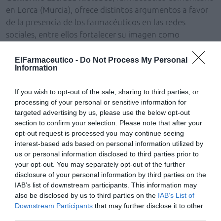
en Lorca (Murcia), ofrece distintos argumentos a favor
de la presencia de los farmacéuticos en las redes
sociales, entre ellos fortalecer su imagen como
profesionales de la salud, participar de la educación
sanitaria poblacional desmintiendo bulos,
ElFarmaceutico -
Do Not Process My Personal
Information
desinformaciones y mitos, y fomentar y aumentar el
contenido de calidad en redes sociales.
If you wish to opt-out of the sale, sharing to third parties, or
processing of your personal or sensitive information for
Añadir
El Farmacéutico
como fuente preferida
targeted advertising by us, please use the below opt-out
de Google de forma gratuita
section to confirm your selection. Please note that after your
Mantente informado con las últimas noticias de actualidad.
opt-out request is processed you may continue seeing
ACTIVAR AHORA
interest-based ads based on personal information utilized by
us or personal information disclosed to third parties prior to
your opt-out. You may separately opt-out of the further
disclosure of your personal information by third parties on the
Tags
IAB’s list of downstream participants. This information may
also be disclosed by us to third parties on the
IAB’s List of
Downstream Participants
that may further disclose it to other
redes sociales de la farmacia
third parties.