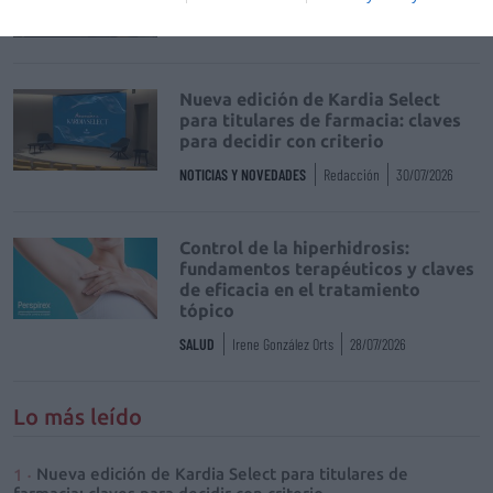
NOTICIAS Y NOVEDADES
Redacción
30/07/2026
Nueva edición de Kardia Select
para titulares de farmacia: claves
para decidir con criterio
NOTICIAS Y NOVEDADES
Redacción
30/07/2026
Control de la hiperhidrosis:
fundamentos terapéuticos y claves
de eficacia en el tratamiento
tópico
SALUD
Irene González Orts
28/07/2026
Lo más leído
Nueva edición de Kardia Select para titulares de