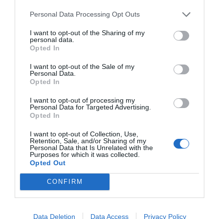
farmacéutico comunitario
Personal Data Processing Opt Outs
I want to opt-out of the Sharing of my
personal data.
Destacados
Opted In
I want to opt-out of the Sale of my
La venta online de medicamentos
Personal Data.
de uso humano: seguridad y
Opted In
trazabilidad
I want to opt-out of processing my
DIGITAL
Isabel Marín Moral
28/07/2026
Personal Data for Targeted Advertising.
Opted In
I want to opt-out of Collection, Use,
Récord de comunicaciones para el
Retention, Sale, and/or Sharing of my
24 Congreso Nacional
Personal Data that Is Unrelated with the
Purposes for which it was collected.
Farmacéutico de Oviedo
Opted Out
NOTICIAS Y NOVEDADES
Redacción
31/07/2026
CONFIRM
La farmacia, un apoyo esencial en
el cuidado infantil
Data Deletion
Data Access
Privacy Policy