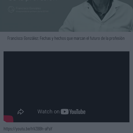
Francisco González: Fechas y hechos que marcan el futuro de la profesión
https://youtu.be/hVZBBh-aPaY