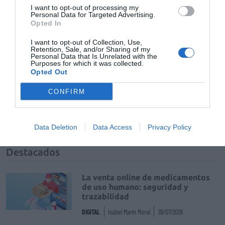
I want to opt-out of processing my
Personal Data for Targeted Advertising.
Profesión farmacéutica
Opted In
I want to opt-out of Collection, Use,
Retention, Sale, and/or Sharing of my
Otras noticias destacadas
Personal Data that Is Unrelated with the
Purposes for which it was collected.
Opted Out
Francisco González: Incertidumbre,
miedo y abandono, sentimientos
CONFIRM
comunes en la farmacia rural
INFLUYENTES
Francisco González
18/06/2021
Data Deletion
Data Access
Privacy Policy
Destacados
La venta online de medicamentos
de uso humano: seguridad y
trazabilidad
DIGITAL
Isabel Marín Moral
28/07/2026