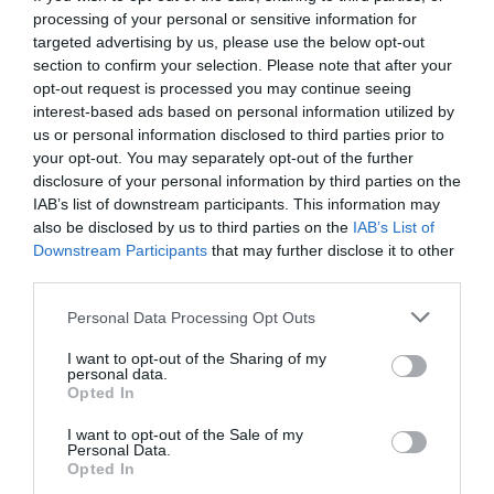
fecha, la planificación dejó de distinguir entre medios
processing of your personal or sensitive information for
targeted advertising by us, please use the below opt-out
urbanos y rurales. De hecho, este Decreto tuvo
section to confirm your selection. Please note that after your
consecuencias muy importantes para el modelo
opt-out request is processed you may continue seeing
español. Así que si quieres saber cuáles fueron todas
interest-based ads based on personal information utilized by
estas consecuencias, ¡dale al play!
us or personal information disclosed to third parties prior to
your opt-out. You may separately opt-out of the further
disclosure of your personal information by third parties on the
IAB’s list of downstream participants. This information may
also be disclosed by us to third parties on the
IAB’s List of
Downstream Participants
that may further disclose it to other
¡En formato podcast!
third parties.
Añadir
El Farmacéutico
como fuente preferida
Personal Data Processing Opt Outs
de Google de forma gratuita
Mantente informado con las últimas noticias de actualidad.
I want to opt-out of the Sharing of my
personal data.
ACTIVAR AHORA
Opted In
I want to opt-out of the Sale of my
Personal Data.
Tags
Opted In