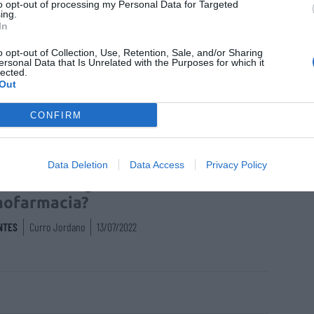
to opt-out of processing my Personal Data for Targeted
ing.
In
o opt-out of Collection, Use, Retention, Sale, and/or Sharing
ersonal Data that Is Unrelated with the Purposes for which it
o Jordano: Servicios
lected.
Out
esionales: valor para el paciente.
lmente merece la pena cobrar?
CONFIRM
NTES
Curro Jordano
11/10/2022
Data Deletion
Data Access
Privacy Policy
o Jordano: ¿Es tan interesante la
ofarmacia?
NTES
Curro Jordano
13/07/2022