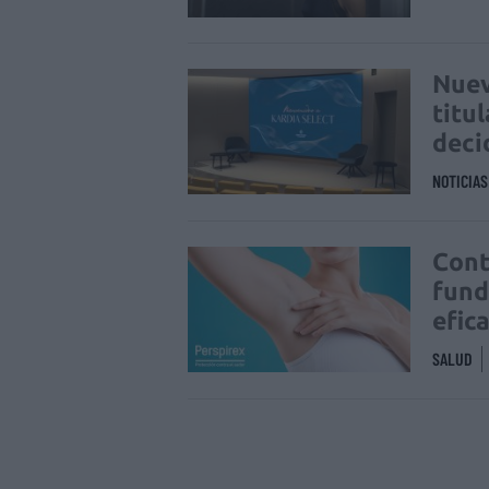
Nuev
titu
deci
NOTICIA
Cont
fund
efic
SALUD