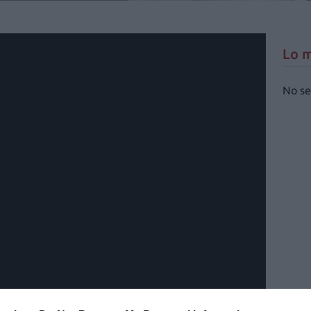
Lo m
No se