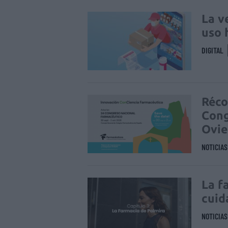
La v
uso 
DIGITAL
Réco
Cong
Ovi
NOTICIA
La f
cuid
NOTICIA