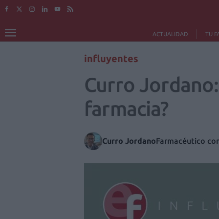
ACTUALIDAD
TU F
influyentes
Curro Jordano:
farmacia?
Curro Jordano
Farmacéutico com