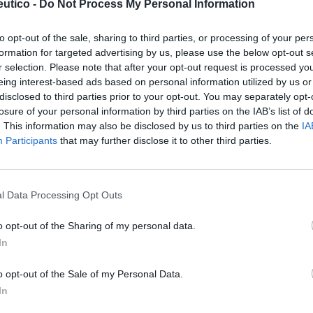
utico -
Do Not Process My Personal Information
munitario en Córdoba, habla en su nuevo
to opt-out of the sale, sharing to third parties, or processing of your per
s datos. En concreto, los datos que genera
formation for targeted advertising by us, please use the below opt-out s
 producto, sino también con respecto a los
r selection. Please note that after your opt-out request is processed y
 las interacciones con los clientes de la
eing interest-based ads based on personal information utilized by us or
disclosed to third parties prior to your opt-out. You may separately opt-
losure of your personal information by third parties on the IAB’s list of
. This information may also be disclosed by us to third parties on the
IA
Participants
that may further disclose it to other third parties.
fuente preferida de Google
ACTIVAR AHORA
ticias de actualidad.
l Data Processing Opt Outs
o opt-out of the Sharing of my personal data.
In
o opt-out of the Sale of my Personal Data.
In
o de datos