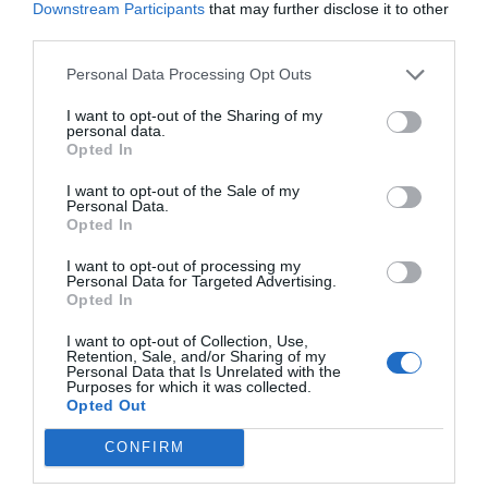
Downstream Participants
that may further disclose it to other
third parties.
gestion de oficina de farmacia
Personal Data Processing Opt Outs
I want to opt-out of the Sharing of my
Otras noticias destacadas
personal data.
Opted In
Método para gestionar las
I want to opt-out of the Sale of my
promociones en la farmacia
Personal Data.
Opted In
INFLUYENTES
Asunción María Martínez Melero
08/05/2024
I want to opt-out of processing my
Personal Data for Targeted Advertising.
Opted In
Destacados
I want to opt-out of Collection, Use,
Retention, Sale, and/or Sharing of my
Personal Data that Is Unrelated with the
Purposes for which it was collected.
La venta online de medicamentos
Opted Out
de uso humano: seguridad y
trazabilidad
CONFIRM
DIGITAL
Isabel Marín Moral
28/07/2026