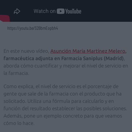
https://youtu.be/S2BbmEopbh4
En este nuevo vídeo,
Asunción María Martínez Melero
,
farmacéutica adjunta en Farmacia Saniplus (Madrid)
,
aborda cómo cuantificar y mejorar el nivel de servicio en
la farmacia.
Como explica, el nivel de servicio es el porcentaje de
gente que sale de la farmacia con el producto que ha
solicitado. Utiliza una fórmula para calcularlo y en
función del resultado establecer las posibles soluciones.
Además, pone un ejemplo concreto para que veamos
cómo lo hace.