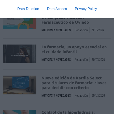
Data Deletion
Data Access
Privacy Policy
Récord de comunicaciones para el
24 Congreso Nacional
Farmacéutico de Oviedo
NOTICIAS Y NOVEDADES
Redacción
31/07/2026
La farmacia, un apoyo esencial en
el cuidado infantil
NOTICIAS Y NOVEDADES
Redacción
30/07/2026
Nueva edición de Kardia Select
para titulares de farmacia: claves
para decidir con criterio
NOTICIAS Y NOVEDADES
Redacción
30/07/2026
Control de la hiperhidrosis: