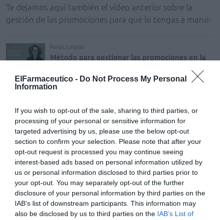
Te dejamos aquí también el vídeo anterior sobre la
gestión de las promociones para que lo tengas a mano:
Relacionado
Método para gestionar las promociones en la
farmacia
ElFarmaceutico -
Do Not Process My Personal
Information
If you wish to opt-out of the sale, sharing to third parties, or
Añadir
El Farmacéutico
como fuente preferida
processing of your personal or sensitive information for
de Google de forma gratuita
targeted advertising by us, please use the below opt-out
Mantente informado con las últimas noticias de actualidad.
section to confirm your selection. Please note that after your
ACTIVAR AHORA
opt-out request is processed you may continue seeing
interest-based ads based on personal information utilized by
us or personal information disclosed to third parties prior to
your opt-out. You may separately opt-out of the further
Tags
disclosure of your personal information by third parties on the
IAB’s list of downstream participants. This information may
also be disclosed by us to third parties on the
IAB’s List of
gestión del surtido