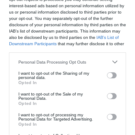
– La financiación es
interest-based ads based on personal information utilized by
un gran problema.
us or personal information disclosed to third parties prior to
your opt-out. You may separately opt-out of the further
Las asociaciones
disclosure of your personal information by third parties on the
financian sus gastos
IAB’s list of downstream participants. This information may
básicos a través de
also be disclosed by us to third parties on the
IAB’s List of
unas cuotas que
Downstream Participants
that may further disclose it to other
pagan los asociados,
third parties.
pero normalmente se trata de unas cuotas mínimas,
Personal Data Processing Opt Outs
bastante simbólicas en muchos casos, por lo que se
hace necesario buscar recursos. ¿Quién nos apoya? La
I want to opt-out of the Sharing of my
personal data.
verdad es que hasta ahora no hemos tenido apoyo
Opted In
gubernamental y el que tenemos está viniendo de
entidades privadas que tienen posibilidad de ayudarnos,
I want to opt-out of the Sale of my
Personal Data.
como pueden ser la industria farmacéutica u otro tipo
Opted In
de empresas con un departamento de responsabilidad
I want to opt-out of processing my
civil en el que dedican una parte a la salud.
Personal Data for Targeted Advertising.
Opted In
– Se habla con frecuencia del empoderamiento del