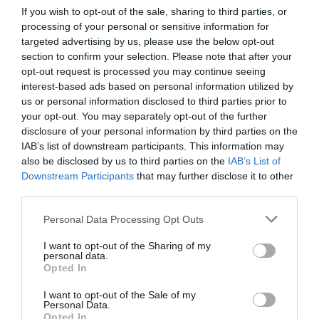
Infarma no iba a desaparecer bajo ningún concepto».
If you wish to opt-out of the sale, sharing to third parties, or
processing of your personal or sensitive information for
targeted advertising by us, please use the below opt-out
Añadir
El Farmacéutico
como fuente preferida
section to confirm your selection. Please note that after your
de Google de forma gratuita
opt-out request is processed you may continue seeing
Mantente informado con las últimas noticias de actualidad.
interest-based ads based on personal information utilized by
ACTIVAR AHORA
us or personal information disclosed to third parties prior to
your opt-out. You may separately opt-out of the further
disclosure of your personal information by third parties on the
IAB’s list of downstream participants. This information may
Tags
also be disclosed by us to third parties on the
IAB’s List of
Downstream Participants
that may further disclose it to other
Infarma
COF de Madrid
COVID-19
third parties.
Personal Data Processing Opt Outs
Destacados
I want to opt-out of the Sharing of my
personal data.
Opted In
La venta online de medicamentos
de uso humano: seguridad y
I want to opt-out of the Sale of my
Personal Data.
trazabilidad
Opted In