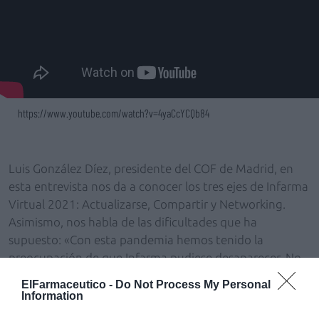
https://www.youtube.com/watch?v=4yaCcYCQb84
Luis González Díez, presidente del COF de Madrid, en
esta entrevista nos da a conocer los tres ejes de Infarma
Virtual 2021: Actualizarse, Compartir y Networking.
Asimismo, nos habla de las dificultades que ha
supuesto: «Con esta pandemia hemos tenido la
preocupación de que Infarma pudiese desaparecer. No
obstante, según ha ido evolucionando, hemos visto que
ElFarmaceutico -
Do Not Process My Personal
existían nuevos métodos que antes de la pandemia no
Information
conocíamos, entre ellos el formato virtual. El espíritu de