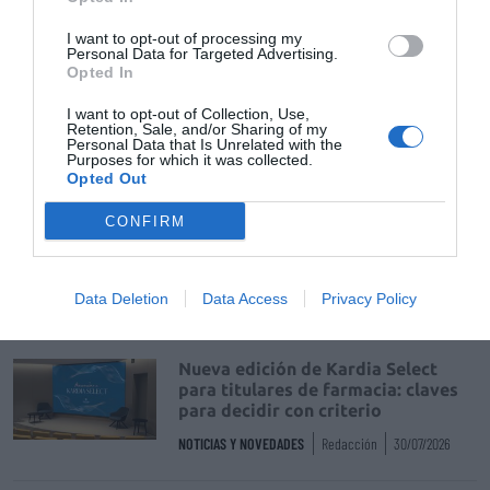
DIGITAL
Isabel Marín Moral
28/07/2026
I want to opt-out of processing my
Personal Data for Targeted Advertising.
Opted In
Récord de comunicaciones para el
24 Congreso Nacional
I want to opt-out of Collection, Use,
Farmacéutico de Oviedo
Retention, Sale, and/or Sharing of my
Personal Data that Is Unrelated with the
Purposes for which it was collected.
NOTICIAS Y NOVEDADES
Redacción
31/07/2026
Opted Out
CONFIRM
La farmacia, un apoyo esencial en
el cuidado infantil
NOTICIAS Y NOVEDADES
Redacción
30/07/2026
Data Deletion
Data Access
Privacy Policy
Nueva edición de Kardia Select
para titulares de farmacia: claves
para decidir con criterio
NOTICIAS Y NOVEDADES
Redacción
30/07/2026