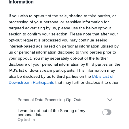
hacemos ver cuando las Administraciones nos llaman,
Information
proponiendo alternativas viables y no imposibles. El
If you wish to opt-out of the sale, sharing to third parties, or
camino es el consenso. Sé que hay más problemas que
processing of your personal or sensitive information for
arreglar, que no solo estamos los rurales; habría que
targeted advertising by us, please use the below opt-out
buscar un punto intermedio en el que todos estemos
section to confirm your selection. Please note that after your
contentos, las farmacias grandes y las pequeñas.
opt-out request is processed you may continue seeing
interest-based ads based on personal information utilized by
us or personal information disclosed to third parties prior to
your opt-out. You may separately opt-out of the further
disclosure of your personal information by third parties on the
IAB’s list of downstream participants. This information may
also be disclosed by us to third parties on the
IAB’s List of
Downstream Participants
that may further disclose it to other
third parties.
Personal Data Processing Opt Outs
I want to opt-out of the Sharing of my
personal data.
Opted In