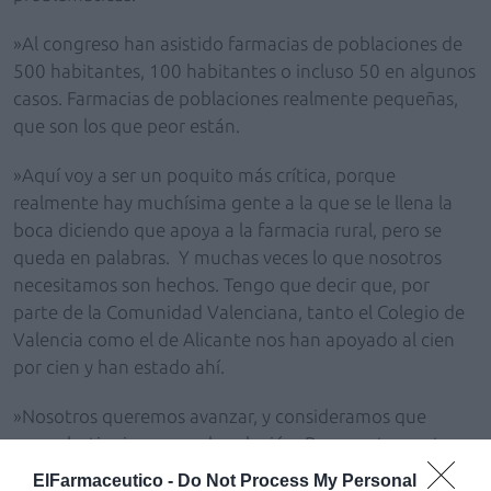
»Al congreso han asistido farmacias de poblaciones de
500 habitantes, 100 habitantes o incluso 50 en algunos
casos. Farmacias de poblaciones realmente pequeñas,
que son los que peor están.
»Aquí voy a ser un poquito más crítica, porque
realmente hay muchísima gente a la que se le llena la
boca diciendo que apoya a la farmacia rural, pero se
queda en palabras. Y muchas veces lo que nosotros
necesitamos son hechos. Tengo que decir que, por
parte de la Comunidad Valenciana, tanto el Colegio de
Valencia como el de Alicante nos han apoyado al cien
por cien y han estado ahí.
»Nosotros queremos avanzar, y consideramos que
poner botiquines no es la solución. Por nuestra parte,
creemos que todo tiene solución, y de hecho así lo
ElFarmaceutico -
Do Not Process My Personal