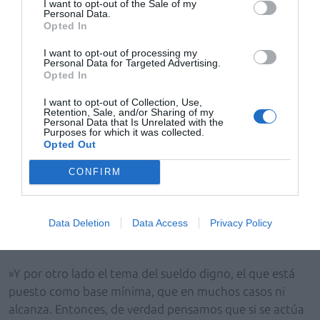
I want to opt-out of the Sale of my
Personal Data.
Opted In
I want to opt-out of processing my
Personal Data for Targeted Advertising.
Opted In
I want to opt-out of Collection, Use,
Retention, Sale, and/or Sharing of my
—¿Cuáles son los problemas de la farmacia rural?
Personal Data that Is Unrelated with the
Purposes for which it was collected.
Opted Out
—Tenemos problemas de accesibilidad, muchas veces
los médicos no vienen, tenemos una realidad con una
CONFIRM
problemática económica. Hay gente que está una
semana sin ver a su familia porque tiene que estar la
semana entera en la farmacia, o incluso 15 días. En mi
Data Deletion
Data Access
Privacy Policy
opinión, con una buena gestión esto se podría resolver.
»Y por otro lado el tema del sueldo digno, el que está
puesto como base mínima, que en muchos casos ni
alcanza. Entonces, de verdad pensamos que si se actúa