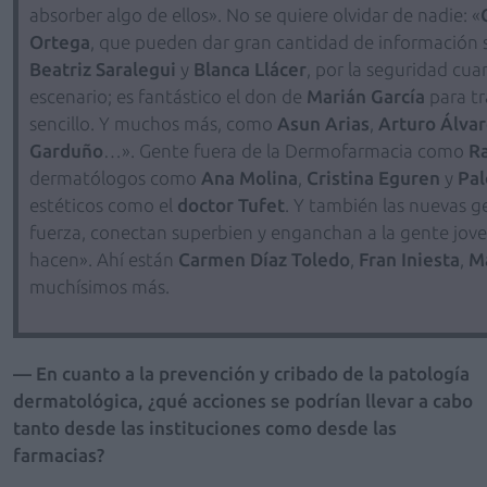
absorber algo de ellos». No se quiere olvidar de nadie: «
Ortega
, que pueden dar gran cantidad de información si
Beatriz Saralegui
y
Blanca Llácer
, por la seguridad cu
escenario; es fantástico el don de
Marián García
para tr
sencillo. Y muchos más, como
Asun Arias
,
Arturo Álvar
Garduño
…». Gente fuera de la Dermofarmacia como
R
dermatólogos como
Ana Molina
,
Cristina Eguren
y
Pa
estéticos como el
doctor Tufet
. Y también las nuevas g
fuerza, conectan superbien y enganchan a la gente jove
hacen». Ahí están
Carmen Díaz Toledo
,
Fran Iniesta
,
M
muchísimos más.
— En cuanto a la prevención y cribado de la patología
dermatológica, ¿qué acciones se podrían llevar a cabo
tanto desde las instituciones como desde las
farmacias?