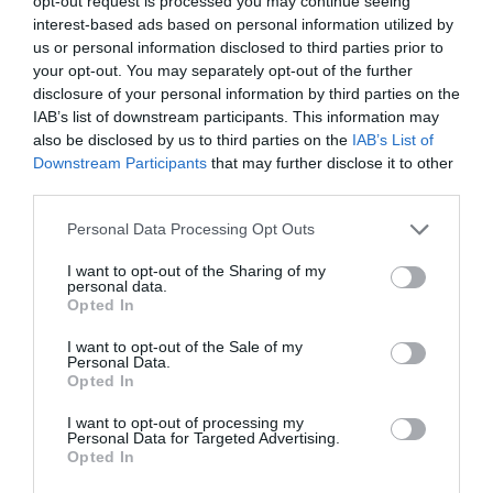
opt-out request is processed you may continue seeing
empezar con problemas de acné, generalmente con sus
interest-based ads based on personal information utilized by
madres. En estos casos, prefiero hablar con el
us or personal information disclosed to third parties prior to
your opt-out. You may separately opt-out of the further
adolescente, a solas si es posible, y explicarle cuál es su
disclosure of your personal information by third parties on the
patología, qué tiene que utilizar, que si no cuida bien la
IAB’s list of downstream participants. This information may
piel le pueden quedar marcas, hiperpigmentaciones,
also be disclosed by us to third parties on the
IAB’s List of
enseñarle fotos, desmentirle bulos, escuchar sus
Downstream Participants
that may further disclose it to other
preguntas.
third parties.
Personal Data Processing Opt Outs
» Es una forma de acercarlos a la farmacia para
combatir los bulos sobre la piel, porque cuando los
I want to opt-out of the Sharing of my
personal data.
tienes cerca les ayudas, les enseñas, les explicas, te
Opted In
siguen y ven que les funciona. Es una puerta de entrada
importante a la farmacia, porque dicen «si la farmacia
I want to opt-out of the Sale of my
Personal Data.
me ayudó cuando tenía 16-18 años, el día de mañana,
Opted In
cuando tenga otro problema, voy a volver».
I want to opt-out of processing my
Personal Data for Targeted Advertising.
— ¿Qué acciones puede llevar a cabo una farmacia en
Opted In
pro de la sostenibilidad?