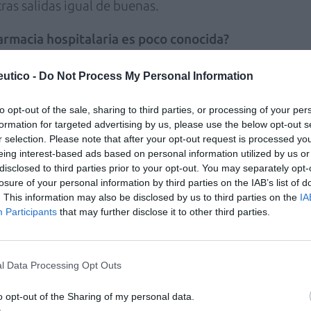
tras salidas igual de buenas.
farmacia hospitalaria es poco conocida?
ue más predomina entre los farmacéuticos del
utico -
Do Not Process My Personal Information
go, en mi promoción la mayoría hicimos el FIR,
tria o farmacia comunitaria. Aunque no es
to opt-out of the sale, sharing to third parties, or processing of your per
formation for targeted advertising by us, please use the below opt-out s
o conocida, incluso dentro del hospital.
r selection. Please note that after your opt-out request is processed y
 no saben ni que hay farmacéuticos dentro.
eing interest-based ads based on personal information utilized by us or
disclosed to third parties prior to your opt-out. You may separately opt-
riencia como residente en el Hospital Can
losure of your personal information by third parties on the IAB’s list of
. This information may also be disclosed by us to third parties on the
IA
Participants
that may further disclose it to other third parties.
de farmacia de la historia en el Hospital Can
quipo tenía muchas ganas de tener a uno.
l Data Processing Opt Outs
evo, tanto para mí como para ellos. Al final,
tra de estar preparado, de tener suficientes
o opt-out of the Sharing of my personal data.