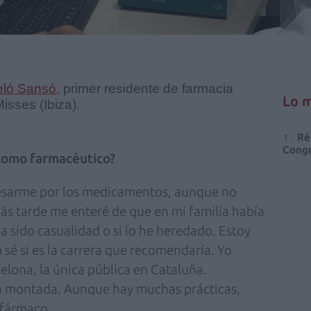
eló Sansó
, p
rimer residente de farmacia
Lo m
isses (Ibiza).
Ré
Congr
como farmacéutico?
resarme por los medicamentos, aunque no
ás tarde me enteré de que en mi familia había
a sido casualidad o si lo he heredado. Estoy
 sé si es la carrera que recomendaría. Yo
elona, la única pública en Cataluña.
tá montada. Aunque hay muchas prácticas,
 fármaco.