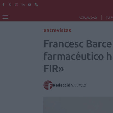
ACTUALIDAD
TU F
entrevistas
Francesc Barce
farmacéutico h
FIR»
Redacción
01/07/2021