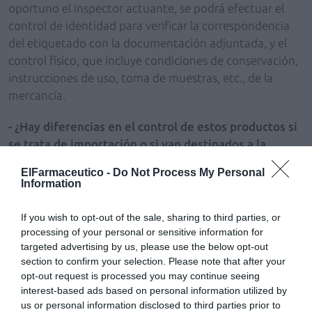
oportuno el inspector actuante, se podrá efectuar el
control de identidad para verificar la correspondencia
del etiquetado con la documentación adjuntada, y el
control físico, que incluye condiciones de conservación,
instrucciones de uso, toma de muestras, etc., de la
mercancía.
- ¿Hay diferencias en el control de estos productos si
se trata de importación o si van destinados a la
exportación? ¿Cómo es el nivel de exigencia para la
ElFarmaceutico -
Do Not Process My Personal
importación en la Unión Europea? ¿Los controles son
Information
comunes para todo su territorio?
If you wish to opt-out of the sale, sharing to third parties, or
- Los medicamentos son los únicos productos que
processing of your personal or sensitive information for
tienen control tanto para la importación como en la
targeted advertising by us, please use the below opt-out
exportación. En ambos casos, los medicamentos deben
section to confirm your selection. Please note that after your
opt-out request is processed you may continue seeing
garantizar que han sido fabricados cumpliendo las
interest-based ads based on personal information utilized by
Normas de Correcta Fabricación de la Unión Europea. El
us or personal information disclosed to third parties prior to