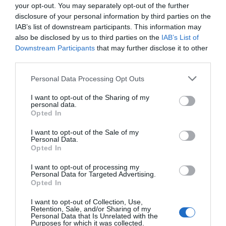
resto de productos sólo tienen control para su
your opt-out. You may separately opt-out of the further
importación, con la finalidad de garantizar que cumplen
disclosure of your personal information by third parties on the
los requisitos establecidos por la normativa nacional y
IAB’s list of downstream participants. This information may
also be disclosed by us to third parties on the
IAB’s List of
europea.
Downstream Participants
that may further disclose it to other
third parties.
Existe una armonización en los niveles de exigencia
básica de los productos farmacéuticos para todo el
Personal Data Processing Opt Outs
territorio de la Unión Europea, que permite la libre
I want to opt-out of the Sharing of my
circulación de los mismos una vez han superado los
personal data.
controles en frontera en cualquiera de los países de la
Opted In
Unión. A pesar de ello, la legislación española
I want to opt-out of the Sale of my
contempla una serie de particularidades para las
Personal Data.
Opted In
entidades que realizan estas operaciones desde el
territorio nacional.
I want to opt-out of processing my
Personal Data for Targeted Advertising.
Opted In
- ¿Cómo se desarrolla el trabajo cotidiano del
farmacéutico de aduana? ¿En qué tipo de
I want to opt-out of Collection, Use,
Retention, Sale, and/or Sharing of my
dependencias se realiza su labor?
Personal Data that Is Unrelated with the
Purposes for which it was collected.