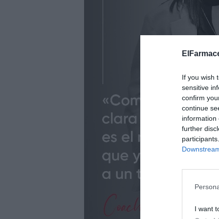
ElFarmace
If you wish 
sensitive in
confirm you
continue se
information 
further disc
participants
Downstream 
Persona
I want t