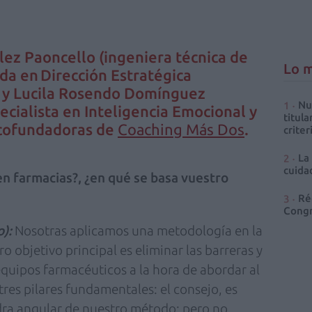
ez Paoncello (ingeniera técnica de
Lo m
da en Dirección Estratégica
) y Lucila Rosendo Domínguez
Nu
pecialista en Inteligencia Emocional y
titula
 cofundadoras de
Coaching Más Dos
.
criter
La
cuidad
n farmacias?, ¿en qué se basa vuestro
Ré
Congr
):
Nosotras aplicamos una metodología en la
o objetivo principal es eliminar las barreras y
equipos farmacéuticos a la hora de abordar al
res pilares fundamentales: el consejo, es
iedra angular de nuestro método; pero no