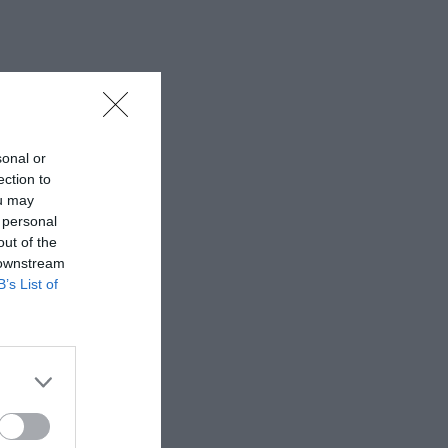
sonal or
ection to
ou may
 personal
out of the
 downstream
B’s List of