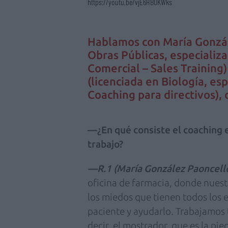
https://youtu.be/vjE6HBOKWks
Hablamos con María Gonzál
Obras Públicas, especializa
Comercial – Sales Training
(licenciada en Biología, es
Coaching para directivos),
—¿En qué consiste el coaching e
trabajo?
—R.1 (María González Paoncello
oficina de farmacia, donde nuestr
los miedos que tienen todos los 
paciente y ayudarlo. Trabajamos t
decir, el mostrador, que es la p