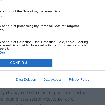
In
o opt-out of the Sale of my Personal Data.
la farmacia?
In
z):
Ser un buen líder es ser una buena
to opt-out of processing my Personal Data for Targeted
ing.
te en liderazgo. Cuando tú eres buena
In
n de servicio y la humanidad, siempre tienes
o opt-out of Collection, Use, Retention, Sale, and/or Sharing
ersona que está enfrente y, en este caso, del
ersonal Data that Is Unrelated with the Purposes for which it
lected.
es importantísimo. No hay un curso de
Out
rsos son para mejorar habilidades humanas.
CONFIRM
 innovador. ¿Cuándo visteis claro que era
eníais ahí campo para poder empezar con
Data Deletion
Data Access
Privacy Policy
 ya trabaja de esta manera porque el sector
o; bueno, este sector y cualquier otro.