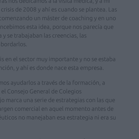
s nos dedicamos a la visita médica, y a mí
crisis de 2008 y ahí es cuando se plantea. Las
comenzando un máster de coaching y en uno
ncebimos esta idea, porque nos parecía que
 y se trabajaban las creencias, las
abordarlos.
s en el sector muy importante y no se estaba
unción, y ahí es donde nace esta empresa.
s ayudarlos a través de la formación, a
a el Consejo General de Colegios
jo marca una serie de estrategias con las que
 margen comercial en aquel momento antes de
éuticos no manejaban esa estrategia ni era su