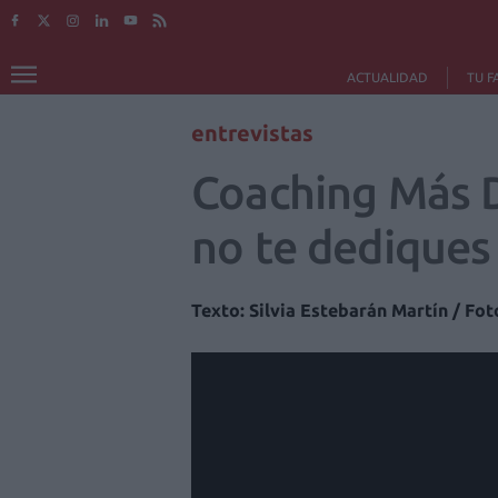
ACTUALIDAD
TU F
entrevistas
Coaching Más Do
no te dediques
Texto: Silvia Estebarán Martín / Fo