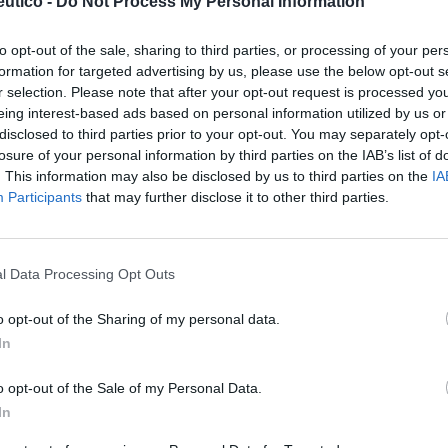
utico -
Do Not Process My Personal Information
anal del bebé se formulan con objeto de proteger la piel
rina, favorecida por el hecho de crearse en la zona un
Ré
resencia del pañal durante muchas horas seguidas.
to opt-out of the sale, sharing to third parties, or processing of your per
Congr
formation for targeted advertising by us, please use the below opt-out s
r selection. Please note that after your opt-out request is processed y
monial
eing interest-based ads based on personal information utilized by us or
disclosed to third parties prior to your opt-out. You may separately opt-
losure of your personal information by third parties on the IAB’s list of
e los farmacéuticos sobre la gestión de su patrimonio.
. This information may also be disclosed by us to third parties on the
IA
Participants
that may further disclose it to other third parties.
monial
l Data Processing Opt Outs
e los farmacéuticos sobre la gestión de su patrimonio.
o opt-out of the Sharing of my personal data.
a apertura de nuevas oficinas de
In
o opt-out of the Sale of my Personal Data.
In
ne el farmacéutico cuando finaliza la carrera es el
titular-propietario. Esta titularidad se puede obtener