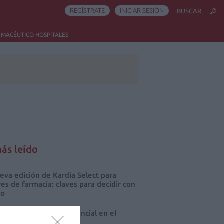
REGÍSTRATE
INICIAR SESIÓN
BUSCAR
RMACÉUTICO HOSPITALES
ás leído
eva edición de Kardia Select para
res de farmacia: claves para decidir con
io
 farmacia, un apoyo esencial en el
o infantil