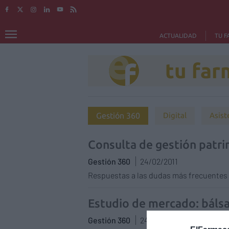
ACTUALIDAD
TU F
tu far
Gestión 360
Digital
Asist
Consulta de gestión patri
Gestión 360
24/02/2011
Respuestas a las dudas más frecuentes 
Estudio de mercado: báls
Gestión 360
24/02/2011