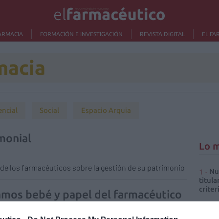
ARMACIA
FORMACIÓN E INVESTIGACIÓN
REVISTA DIGITAL
EL FA
macia
encial
Social
Espacio Arquia
monial
Lo m
de los farmacéuticos sobre la gestión de su patrimonio
Nu
titula
criter
amos bebé y papel del farmacéutico
La
cuidad