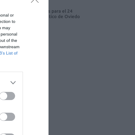
cord de comunicaciones para el 24
sonal or
eso Nacional Farmacéutico de Oviedo
ection to
ou may
 personal
out of the
 downstream
B’s List of