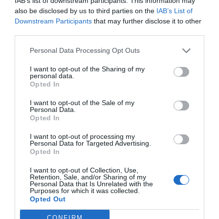
comunitaria
IAB’s list of downstream participants. This information may
also be disclosed by us to third parties on the
IAB’s List of
Noticias y novedades
Redacción
25/09/2014
Downstream Participants
that may further disclose it to other
El 43% de las farmacias tienen Facebook, el 31% Twitter y apenas un
third parties.
19% tienda online. Estos son algunos de los datos de un informe
sobre la presencia online de la botica española que ha elaborado
Evolufarma, empresa dedicada al marketing multicanal en el ámbito
Personal Data Processing Opt Outs
farmacéutico, y que será presentado el próximo 14 de octubre en
Madrid.
I want to opt-out of the Sharing of my
personal data.
Opted In
1
2
3
I want to opt-out of the Sale of my
Personal Data.
Lo más leído
Opted In
I want to opt-out of processing my
No se han encontrado artículos
Personal Data for Targeted Advertising.
Opted In
I want to opt-out of Collection, Use,
Retention, Sale, and/or Sharing of my
Personal Data that Is Unrelated with the
Purposes for which it was collected.
Opted Out
CONFIRM