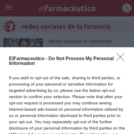
REGÍSTRATE
redes sociales de la farmacia
Redes sociales: el contenido
Gestión 360
Luis de la Fuente
17/03/2017
ElFarmaceutico -
Do Not Process My Personal
Basta mirar a nuestro alrededor para
Information
constatar que somos usuarios digitales,
incluimos el uso de dispositivos
tecnológicos para muchas de nuestras
If you wish to opt-out of the sale, sharing to third parties, or
actividades cotidianas y las redes sociales
processing of your personal or sensitive information for
son uno de los principales medios para
relacionarnos con las personas y las marcas.
targeted advertising by us, please use the below opt-out
Citando las cifras del IAB España, en 2016 se
section to confirm your selection. Please note that after your
registró que un 81% de los internautas de
opt-out request is processed you may continue seeing
entre 16 y 55 años utilizan redes sociales, lo
que representa más de 15 millones usuarios
interest-based ads based on personal information utilized by
en nuestro país.
us or personal information disclosed to third parties prior to
your opt-out. You may separately opt-out of the further
disclosure of your personal information by third parties on the
Facebook, la red social favorita de la farmacia