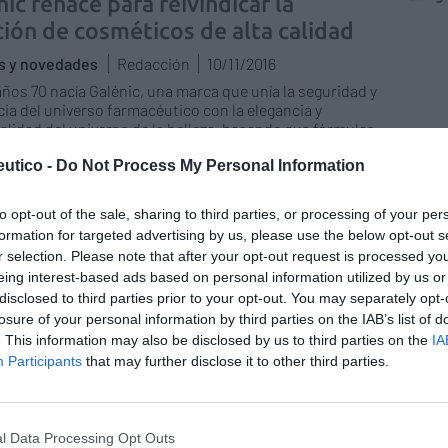
ic renace para reivindicar la
ción de cosméticos de alta calidad
as y novedades
Redacción
10/11/2016
años 70 nacía Galénic, una marca que unía la seguridad y
acia del universo farmacéutico con la elegancia y
alidad del universo de la belleza, basando sus fórmulas
edientes naturales y con galénicas excepcionales.
utico -
Do Not Process My Personal Information
ane: 50 años de suavidad para los
to opt-out of the sale, sharing to third parties, or processing of your per
 sensibles
formation for targeted advertising by us, please use the below opt-out s
r selection. Please note that after your opt-out request is processed y
as y novedades
Redacción
13/09/2016
eing interest-based ads based on personal information utilized by us or
0 aniversario, los Laboratorios Klorane aumentan su
disclosed to third parties prior to your opt-out. You may separately opt-
 aciano y celebran su aniversario con un nuevo
losure of your personal information by third parties on the IAB’s list of
o para el cuidado de los ojos sensibles, la BB Cream
. This information may also be disclosed by us to third parties on the
IA
nsibles, y una edición limitada de su producto icónico,
Participants
that may further disclose it to other third parties.
ón Floral Desmaquillante de Ojos.
ane cumple 50 años de excelencia
l Data Processing Opt Outs
ica al servicio de la belleza