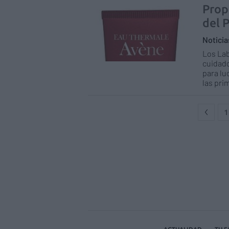
Prop
del 
Notici
Los Lab
cuidado
para lu
las pri
1