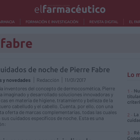
ARMACIA
FORMACIÓN E INVESTIGACIÓN
REVISTA DIGITAL
EL FA
 fabre
cuidados de noche de Pierre Fabre
Lo m
as y novedades
Redacción
11/01/2017
ía inventores del concepto de dermocosmética, Pierre
Nu
a imaginado y desarrollado soluciones innovadoras y
titula
icas en materia de higiene, tratamiento y belleza de la
criter
 cuero cabelludo y el cabello. Cuenta, por ello, con una
a oferta de marcas complementarias, todas las cuales
La
 sus cuidados específicos de noche. Esta es una
cuidad
ón:
Ré
Congr