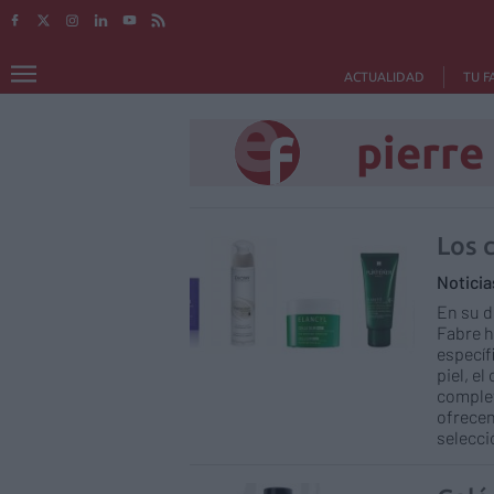
ACTUALIDAD
TU F
pierre
Los 
Notici
En su d
Fabre h
específ
piel, el
complet
ofrecen
selecci