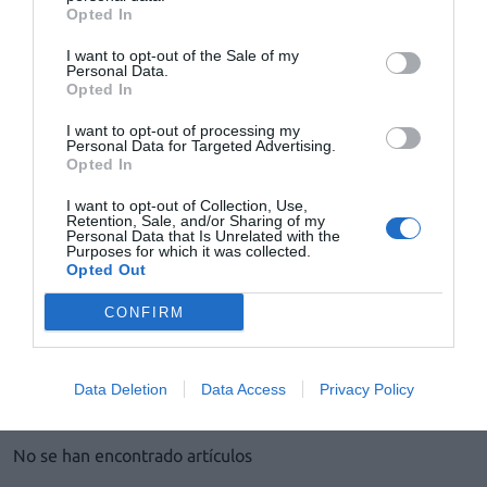
Opted In
Noticias y novedades
Redacción
06/02/2013
El programa de gestión farmacéutica Nixfarma ha superado con éxito
I want to opt-out of the Sale of my
las pruebas de homologación de su módulo de receta electrónica para
Personal Data.
la dispensación farmacéutica del Sistema de Salud de la Comunidad
Opted In
de Madrid.
I want to opt-out of processing my
Personal Data for Targeted Advertising.
Nixfarma, homologado para la receta de papel de la
Opted In
Comunidad de Madrid
I want to opt-out of Collection, Use,
Noticias y novedades
Redacción
28/01/2013
Retention, Sale, and/or Sharing of my
El programa de gestión farmacéutica Nixfarma ha superado con éxito
Personal Data that Is Unrelated with the
las pruebas de homologación de su integración con la receta de papel
Purposes for which it was collected.
y con el control de límites y tasas en la prescripción farmacéutica del
Opted Out
Sistema de Salud de la Comunidad de Madrid.
CONFIRM
1
2
3
Data Deletion
Data Access
Privacy Policy
Lo más leído
No se han encontrado artículos