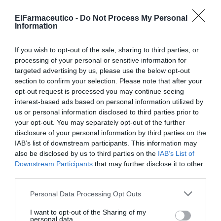
comunitaria en el cuidado de la salud de los ciudadanos. Nixfarma ha
aportado a estos dos estudios la herramienta informática
ElFarmaceutico -
Do Not Process My Personal
imprescindible para la captura de datos en la farmacia y su posterior
Information
envío a SEFAC, para su tratamiento, tanto estadístico como de
evaluación.
If you wish to opt-out of the sale, sharing to third parties, or
Nixfarma, homologado en el COF de Alicante para la
processing of your personal or sensitive information for
dispensación con receta electrónica
targeted advertising by us, please use the below opt-out
section to confirm your selection. Please note that after your
Noticias y novedades
Redacción
14/05/2013
opt-out request is processed you may continue seeing
Nixfarma ha superado con éxito las pruebas de homologación
interest-based ads based on personal information utilized by
realizadas por el SICOFA del Colegio Oficial de Farmacéuticos de
Alicante para la dispensación con receta electrónica.
us or personal information disclosed to third parties prior to
your opt-out. You may separately opt-out of the further
disclosure of your personal information by third parties on the
Nixfarma cerró con éxito su participación en Infarma
IAB’s list of downstream participants. This information may
2013
also be disclosed by us to third parties on the
IAB’s List of
Noticias y novedades
Redacción
15/03/2013
Downstream Participants
that may further disclose it to other
Las claves de la presencia de Nixfarma en Infarma 2013 han sido una
third parties.
gran afluencia de público, una excelente organización y un buen
número de novedades incorporadas a su cartera de productos.
Personal Data Processing Opt Outs
Nixfarma homologado para la receta electrónica de la
I want to opt-out of the Sharing of my
Comunidad de Madrid
personal data.