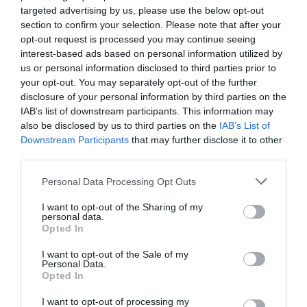
hemorroides: dolor, picor, escozor e
targeted advertising by us, please use the below opt-out
inflamación. De este modo, Esteve amplía su
section to confirm your selection. Please note that after your
gama Calmiox para calmar las irritaciones de
la piel.
opt-out request is processed you may continue seeing
interest-based ads based on personal information utilized by
us or personal information disclosed to third parties prior to
Últimas semanas para presentar candidatura a los VI
your opt-out. You may separately opt-out of the further
Premios Esteve y la Beca Esteve de Innovación en Salud
disclosure of your personal information by third parties on the
Noticias y novedades
Redacción
20/01/2016
IAB’s list of downstream participants. This information may
La convocatoria de los VI Premios Esteve «Unidos por la Atención al
also be disclosed by us to third parties on the
IAB’s List of
Paciente» y de las Becas de Innovación en Salud «Atención Sanitaria
Downstream Participants
that may further disclose it to other
al Paciente Crónico» llega a la recta final. El plazo de presentación de
candidaturas finalizará el próximo 15 de febrero para ambos
third parties.
reconocimientos, a los que pueden optar todos los profesionales de
la salud y entidades o asociaciones del sector que ejerzan su actividad
Personal Data Processing Opt Outs
en España. El objetivo de ambas iniciativas es reconocer la labor que
los profesionales sanitarios desarrollan para mejorar la atención y la
comunicación con los pacientes y también la innovación que realizan
I want to opt-out of the Sharing of my
personal data.
en cronicidad.
Opted In
Voluntarios de Esteve aportan más de 10 toneladas de
I want to opt-out of the Sale of my
alimentos y ropa para los más necesitados
Personal Data.
Opted In
Noticias y novedades
Redacción
24/12/2015
Este año los colaboradores de Esteve han aportado 10.573 kilos de
I want to opt-out of processing my