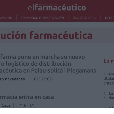
ARMACIA
FORMACIÓN E INVESTIGACIÓN
REVISTA DIGITAL
EL FA
bución farmacéutica
farma pone en marcha su nuevo
Lo m
o logístico de distribución
acéutica en Palau-solità i Plegamans
Nu
as y novedades
02/12/2021
titula
criter
La
armacia entra en casa
cuidad
r Casas
26/10/2021
Ré
Congr