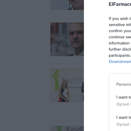
ElFarmace
If you wish 
sensitive in
Reto
confirm you
Enriq
continue se
information 
further disc
participants
Downstream 
FEDI
esta
Persona
coop
dist
I want t
auto
Opted 
Notici
I want t
Opted 
«La 