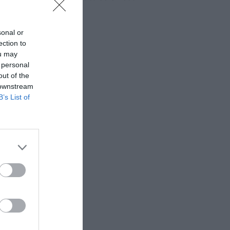
sonal or
ection to
ou may
 personal
out of the
 downstream
B’s List of