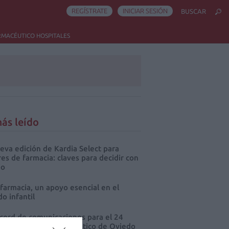
REGÍSTRATE
INICIAR SESIÓN
BUSCAR
RMACÉUTICO HOSPITALES
ás leído
eva edición de Kardia Select para
res de farmacia: claves para decidir con
io
 farmacia, un apoyo esencial en el
o infantil
cord de comunicaciones para el 24
eso Nacional Farmacéutico de Oviedo