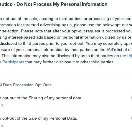
utico -
Do Not Process My Personal Information
to opt-out of the sale, sharing to third parties, or processing of your per
formation for targeted advertising by us, please use the below opt-out s
s para una nueva farmacia
r selection. Please note that after your opt-out request is processed y
ue Ayuso
22/09/2021
eing interest-based ads based on personal information utilized by us or
disclosed to third parties prior to your opt-out. You may separately opt-
losure of your personal information by third parties on the IAB’s list of
. This information may also be disclosed by us to third parties on the
IA
Participants
that may further disclose it to other third parties.
FAR y ANEFP apuestan por
blecer nuevos marcos de
l Data Processing Opt Outs
eración entre empresas de
ribución y laboratorios de
o opt-out of the Sharing of my personal data.
cuidado
In
as y novedades
Redacción
13/09/2021
o opt-out of the Sale of my Personal Data.
In
pandemia ha puesto de relieve que