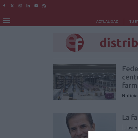
ACTUALIDAD
TU F
distri
Fede
centr
farm
Notici
La f
Javie