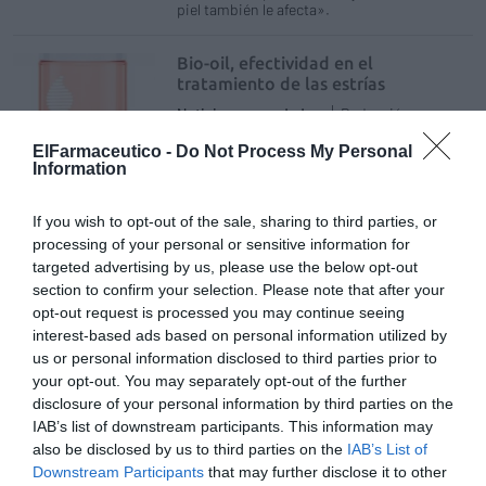
piel también le afecta».
Bio-oil, efectividad en el
tratamiento de las estrías
Noticias y novedades
Redacción
09/04/2018
ElFarmaceutico -
Do Not Process My Personal
Bio-oil es un aceite no graso especializado
Information
para el cuidado de la piel, que mejora
visiblemente el aspecto de estrías,
cicatrices y manchas de la piel tanto en la
If you wish to opt-out of the sale, sharing to third parties, or
cara como en el cuerpo, y reduce los efectos
de la deshidratación y del envejecimiento
processing of your personal or sensitive information for
cutáneo, gracias a la combinación de
targeted advertising by us, please use the below opt-out
extractos de caléndula, lavanda, romero,
section to confirm your selection. Please note that after your
camomila y vitaminas A y E, junto con el
opt-out request is processed you may continue seeing
aceite PurCellin OilTM.
interest-based ads based on personal information utilized by
us or personal information disclosed to third parties prior to
Spray Reparador Calmante BABÉ
your opt-out. You may separately opt-out of the further
Noticias y novedades
Redacción
disclosure of your personal information by third parties on the
10/05/2017
IAB’s list of downstream participants. This information may
Laboratorios BABÉ lanza un nuevo concepto
also be disclosed by us to third parties on the
IAB’s List of
para la reparación de la piel tras la
Downstream Participants
that may further disclose it to other
exposición solar: la aplicación en un solo