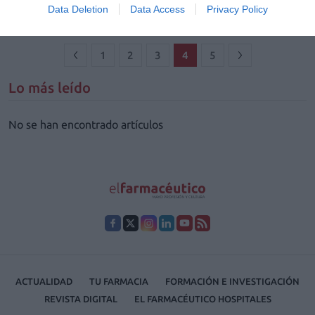
corrección en superficie, para lograr una piel sin marcas del tiempo ni
Data Deletion
Data Access
Privacy Policy
defectos: una piel ideal.
1
2
3
4
5
Lo más leído
No se han encontrado artículos
ACTUALIDAD
TU FARMACIA
FORMACIÓN E INVESTIGACIÓN
REVISTA DIGITAL
EL FARMACÉUTICO HOSPITALES