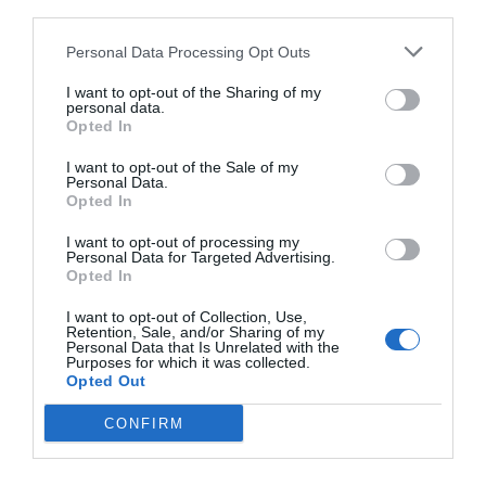
gesto con el Spray Reparador Calmante
third parties.
BABÉ.
Personal Data Processing Opt Outs
Almirall amplía su gama Balneum
I want to opt-out of the Sharing of my
para ofrecer una solución integral
personal data.
en el cuidado de la piel
Opted In
Noticias y novedades
Redacción
20/11/2015
I want to opt-out of the Sale of my
Personal Data.
La Unidad Healthcare de Almirall ha
Opted In
anunciado el lanzamiento de nuevos
productos que refuerzan su gama Balneum
I want to opt-out of processing my
Plus, desarrollada específicamente para ser
Personal Data for Targeted Advertising.
eficaz contra el picor asociado a multitud de
Opted In
procesos dermatológicos y sistémicos.
I want to opt-out of Collection, Use,
Piel ideal: IDÉALIA de Vichy
Retention, Sale, and/or Sharing of my
Personal Data that Is Unrelated with the
Noticias y novedades
Redacción
28/03/2012
Purposes for which it was collected.
Opted Out
La piel ideal es el sueño de toda mujer sin importar su etnia, su tipo
de piel o edad. Así lo demuestra un estudio etnográfico de gran
espectro desarrollado por L’Oréal en 685 mujeres de 4 etnias
CONFIRM
diferentes (latinas, afroamericanas, asiáticas y caucásicas), de 20 a 60
años. El estudio desvela que la mujer quiere poder confiar en los
mecanismos biológicos de su piel, más que apostar por una excesiva