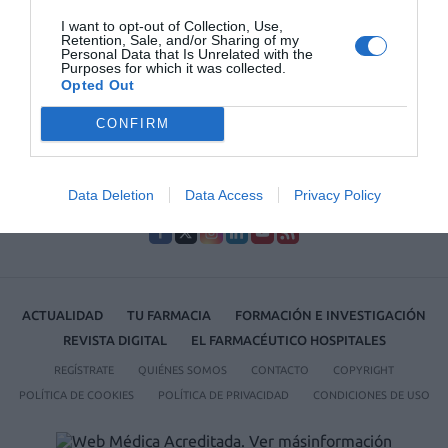
I want to opt-out of Collection, Use,
Lo más leído
Retention, Sale, and/or Sharing of my
Personal Data that Is Unrelated with the
Purposes for which it was collected.
Opted Out
No se han encontrado artículos
CONFIRM
Data Deletion
Data Access
Privacy Policy
ACTUALIDAD
TU FARMACIA
FORMACIÓN E INVESTIGACIÓN
REVISTA DIGITAL
EL FARMACÉUTICO HOSPITALES
REGÍSTRATE
QUIÉNES SOMOS
CONTACTO
COPYRIGHT
POLÍTICA DE COOKIES
POLÍTICA DE PRIVACIDAD
CONDICIONES DE USO