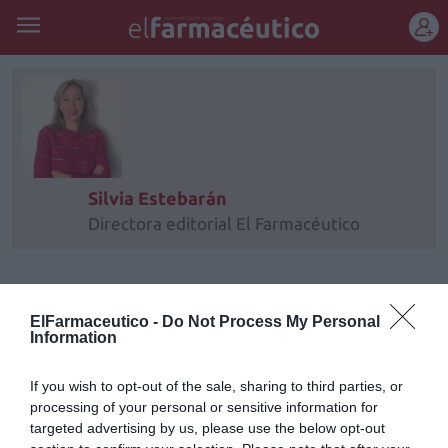
REGÍSTRATE
Silvia Estebarán
Directora editorial El Farmacéutico
«Infarma es una herramienta más
que tienen los farmacéuticos para
ElFarmaceutico -
Do Not Process My Personal
ejercer su profesión a todos los
Information
niveles»
Entrevistas
12/03/2018
If you wish to opt-out of the sale, sharing to third parties, or
Luis González está satisfecho. Cree que
processing of your personal or sensitive information for
Infarma 2018 superará las cifras de la edición
targeted advertising by us, please use the below opt-out
de hace dos años y espera, además, que el