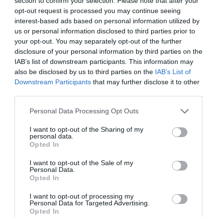
section to confirm your selection. Please note that after your
sector entre en una etapa de estabilidad y
opt-out request is processed you may continue seeing
tranquilidad que le permita ofrecer a los
ciudadanos el servicio que demandan.
interest-based ads based on personal information utilized by
us or personal information disclosed to third parties prior to
your opt-out. You may separately opt-out of the further
«Nuestra farmacia es una farmacia
disclosure of your personal information by third parties on the
marca España, envidiada en muchos
países y con mucho que aportar a la
IAB’s list of downstream participants. This information may
sociedad»
also be disclosed by us to third parties on the
IAB’s List of
Downstream Participants
that may further disclose it to other
Entrevistas
20/09/2016
third parties.
«Cada oficina de farmacia es un altavoz para llegar a la
Personal Data Processing Opt Outs
población»
I want to opt-out of the Sharing of my
Entrevistas
26/07/2016
personal data.
Opted In
«Los farmacéuticos españoles no
I want to opt-out of the Sale of my
hemos de tener complejos, nuestra
Personal Data.
formación científica es muy sólida»
Opted In
Entrevistas
27/05/2016
I want to opt-out of processing my
Personal Data for Targeted Advertising.
Opted In
1
2
3
4
5
6
7