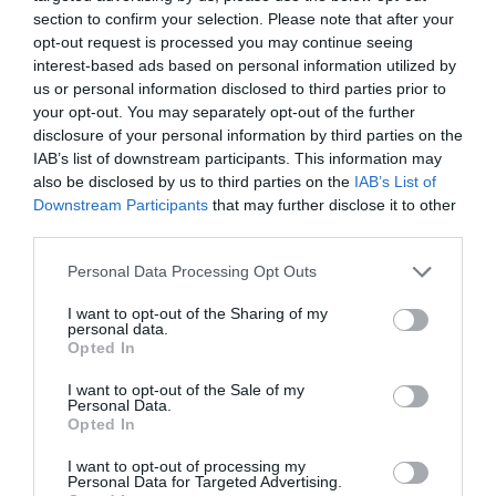
section to confirm your selection. Please note that after your
donde estés, tienes que cambiar
para crear el futuro y cambiar la
opt-out request is processed you may continue seeing
sociedad en la que te encuentras»
interest-based ads based on personal information utilized by
us or personal information disclosed to third parties prior to
Entrevistas
17/09/2020
your opt-out. You may separately opt-out of the further
disclosure of your personal information by third parties on the
«Debemos estar muy atentos
IAB’s list of downstream participants. This information may
porque van a venir cambios
also be disclosed by us to third parties on the
IAB’s List of
importantes»
Downstream Participants
that may further disclose it to other
Entrevistas
22/07/2020
third parties.
Personal Data Processing Opt Outs
«La salud no es algo mercantil; es
vocación, entrega, generosidad, y
I want to opt-out of the Sharing of my
creo que el papel de las mujeres en
personal data.
ese enfoque de generosidad es
Opted In
clave»
I want to opt-out of the Sale of my
Entrevistas
01/05/2020
Personal Data.
Opted In
«Me llama la atención que el
I want to opt-out of processing my
término “farmacéutica” lo tengamos
Personal Data for Targeted Advertising.
asumido desde siempre»