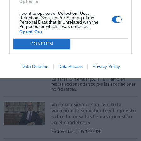
Opted In
Entrevistas
24/03/2020
I want to opt-out of Collection, Use,
Retention, Sale, and/or Sharing of my
Personal Data that Is Unrelated with the
Federación Española de Parkinson
Purposes for which it was collected.
Noticias y novedades
04/03/2020
Opted Out
La Federación Española de Parkinson (FEP)
nace en 1996 con el impulso de cinco
CONFIRM
asociaciones de Parkinson. Actualmente
cuenta con 66, lo que significa alrededor de
13.000 socios y socias. Es una entidad
paraguas que, a través de sus asociaciones,
Data Deletion
Data Access
Privacy Policy
está presente en todas las comunidades
autónomas excepto Cantabria, Aragón y
Baleares. Sin embargo, la FEP también
realiza acciones de apoyo a las asociaciones
no federadas.
«Infarma siempre ha tenido la
vocación de ser valiente y ha puesto
sobre la mesa los temas que están
en el candelero»
Entrevistas
04/03/2020