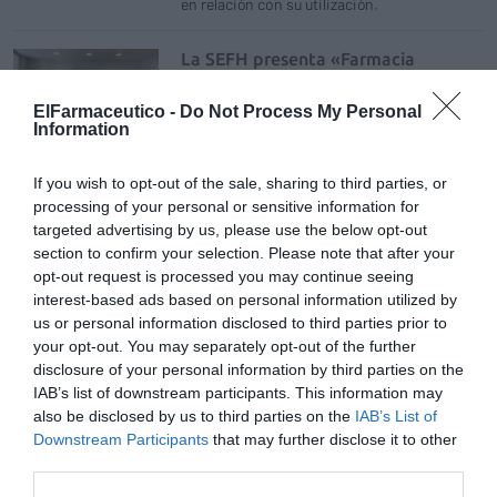
en relación con su utilización.
La SEFH presenta «Farmacia
Hospitalaria: del medicamento al
paciente», un recorrido por sus
ElFarmaceutico -
Do Not Process My Personal
últimos 25 años poniendo voz a sus
Information
protagonistas
FH al día
04/04/2022
If you wish to opt-out of the sale, sharing to third parties, or
El libro incluye 22 entrevistas divididas en 5
processing of your personal or sensitive information for
miradas a la Sociedad desde las esferas
targeted advertising by us, please use the below opt-out
normativa, institucional, de la
Administración Pública, internacional y
section to confirm your selection. Please note that after your
clínica, junto a un capítulo sobre los premios
opt-out request is processed you may continue seeing
de honor
interest-based ads based on personal information utilized by
us or personal information disclosed to third parties prior to
Cerca de 9.600 pacientes crónicos
your opt-out. You may separately opt-out of the further
han retirado su medicación
disclosure of your personal information by third parties on the
hospitalaria a una farmacia de
IAB’s list of downstream participants. This information may
proximidad
also be disclosed by us to third parties on the
IAB’s List of
Noticias y novedades
29/03/2022
Downstream Participants
that may further disclose it to other
third parties.
El modelo se puso en marcha en marzo de
2020 como respuesta de la pandemia de la