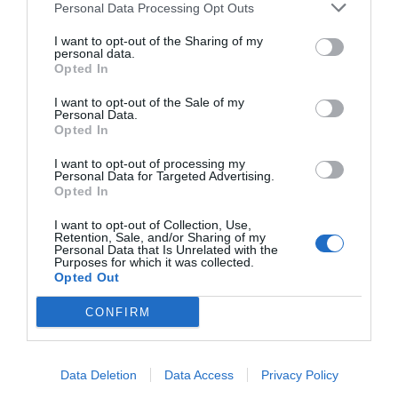
COVID-19 y se ha ido consolidando en todo
Personal Data Processing Opt Outs
el territorio
I want to opt-out of the Sharing of my
personal data.
La SEFH presenta un congreso que
Opted In
apuesta por la evolución de la
atención a los pacientes, las
I want to opt-out of the Sale of my
terapias, los procesos y las personas
Personal Data.
con el lema ‘Reformúlate’
Opted In
FH al día
22/03/2022
I want to opt-out of processing my
Las Dras. Edurne Fernández de Gamarra,
Personal Data for Targeted Advertising.
Presidenta del Comité del 67 Congreso y
Opted In
Olga Delgado, Presidenta de la Sociedad
Española de Farmacia Hospitalaria (SEFH),
I want to opt-out of Collection, Use,
exponen las novedades de la cita a los
Retention, Sale, and/or Sharing of my
representantes de la Industria Farmacéutica.
Personal Data that Is Unrelated with the
Purposes for which it was collected.
Opted Out
El farmacéutico hospitales 223
CONFIRM
Hemeroteca EFH
01/03/2022
Marzo 2022
Data Deletion
Data Access
Privacy Policy