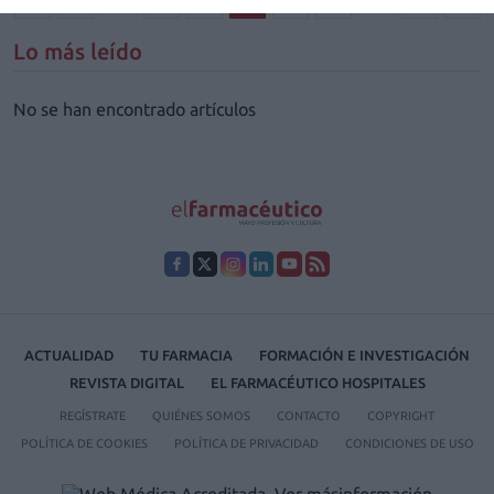
1
…
28
29
30
31
32
…
40
Lo más leído
No se han encontrado artículos
ACTUALIDAD
TU FARMACIA
FORMACIÓN E INVESTIGACIÓN
REVISTA DIGITAL
EL FARMACÉUTICO HOSPITALES
REGÍSTRATE
QUIÉNES SOMOS
CONTACTO
COPYRIGHT
POLÍTICA DE COOKIES
POLÍTICA DE PRIVACIDAD
CONDICIONES DE USO