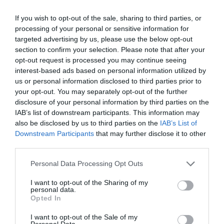
FH al día
06/02/2019
If you wish to opt-out of the sale, sharing to third parties, or
processing of your personal or sensitive information for
La SEFH celebró el Día de la
targeted advertising by us, please use the below opt-out
Adherencia con la participación de
section to confirm your selection. Please note that after your
más de 140 hospitales
opt-out request is processed you may continue seeing
FH al día
16/11/2018
interest-based ads based on personal information utilized by
us or personal information disclosed to third parties prior to
Entregados los II Premios al Desarrollo de Farmacia
your opt-out. You may separately opt-out of the further
Hospitalaria
disclosure of your personal information by third parties on the
IAB’s list of downstream participants. This information may
FH al día
12/11/2018
also be disclosed by us to third parties on the
IAB’s List of
Downstream Participants
that may further disclose it to other
La SEFH entrega sus premios
third parties.
honoríficos 2018
FH al día
12/11/2018
Personal Data Processing Opt Outs
La Asamblea General Ordinaria de la
Sociedad Española de Farmacia Hospitalaria
I want to opt-out of the Sharing of my
(SEFH), celebrada durante el 63 Congreso
personal data.
Nacional, concluyó con la entrega de los
Opted In
galardones honoríficos de la Sociedad en su
edición 2018.
I want to opt-out of the Sale of my
Personal Data.