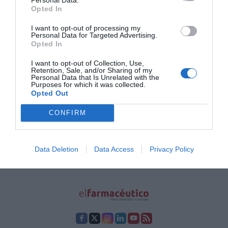
Opted In
El 63 Congreso Nacional de la SEFH
apuesta por una salud ‘en
I want to opt-out of processing my
movimiento’
Personal Data for Targeted Advertising.
Opted In
FH al día
09/11/2018
I want to opt-out of Collection, Use,
Retention, Sale, and/or Sharing of my
1
…
30
31
32
33
34
…
37
Personal Data that Is Unrelated with the
Purposes for which it was collected.
Opted Out
Lo más leído
CONFIRM
Récord de comunicaciones para el 24 Congreso Nacional
Farmacéutico de Oviedo
Data Deletion
Data Access
Privacy Policy