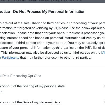
vo lanzamiento en el área de
utico -
Do Not Process My Personal Information
to opt-out of the sale, sharing to third parties, or processing of your per
formation for targeted advertising by us, please use the below opt-out s
lud a todos los colectivos y ampliar su vademécum para
r selection. Please note that after your opt-out request is processed y
 de calidad en el área de antihistamínicos, Mylan lanza
eing interest-based ads based on personal information utilized by us or
cula...
disclosed to third parties prior to your opt-out. You may separately opt-
losure of your personal information by third parties on the IAB’s list of
. This information may also be disclosed by us to third parties on the
IA
lidad natural piel con piel
Participants
that may further disclose it to other third parties.
 un preservativo revolucionario que permite disfrutar de
do con material ultra sensitive, más elástico, más
l Data Processing Opt Outs
o opt-out of the Sharing of my personal data.
cos Católicos
In
o opt-out of the Sale of my Personal Data.
a: un compromiso con el valor de la vida humana», la