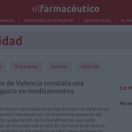
ARMACIA
FORMACIÓN E INVESTIGACIÓN
REVISTA DIGITAL
EL FA
idad
s
Entrevistas
Opinión
Editorial
io de Valencia constata una
Lo m
 gasto en medicamentos
No se
anitarios descendió en el mes de enero en Valencia un
nterior impulsado por un importante descenso del
te, la aportación de los beneficiarios, que viene
se sitúa ese mes en el 5,9% del total de la factura.
de Políticas Farmacéuticas del Colegio de Valencia.