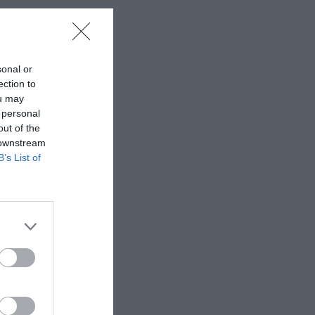
sonal or
ection to
ou may
 personal
out of the
 downstream
B’s List of