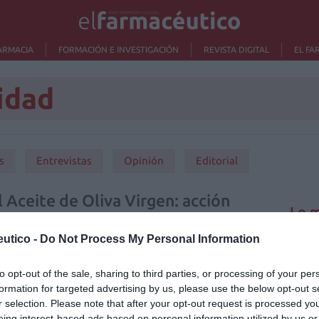
ARMACIA
FORMACIÓN E INVESTIGACIÓN
REVISTA DIGITAL
EL FA
idad
s
Entrevistas
Opinión
Editorial
 Aceite de Oliva Virgen: acción
Lo m
utico -
Do Not Process My Personal Information
Ré
Congr
to opt-out of the sale, sharing to third parties, or processing of your per
sterol de forma natural
formation for targeted advertising by us, please use the below opt-out s
r selection. Please note that after your opt-out request is processed y
eing interest-based ads based on personal information utilized by us or