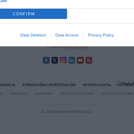
Out
CONFIRM
2036
2037
2038
2039
…
2055
Data Deletion
Data Access
Privacy Policy
FARMACIA
FORMACIÓN E INVESTIGACIÓN
REVISTA DIGITAL
EL FARM
OS
CONTACTO
COPYRIGHT
POLÍTICA DE COOKIES
POLÍTICA DE PRIVA
© 2026 Ediciones MAYO, S.A.U.