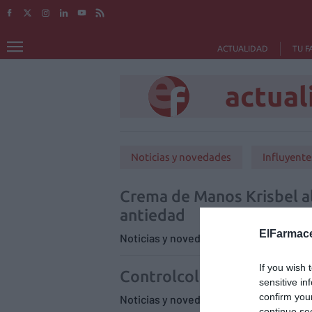
ACTUALIDAD
TU F
actual
Noticias y novedades
Influyente
Crema de Manos Krisbel al
antiedad
ElFarmace
Noticias y novedades
25/03/2011
If you wish 
Controlcol: reduce el cole
sensitive in
confirm you
Noticias y novedades
25/03/2011
continue se