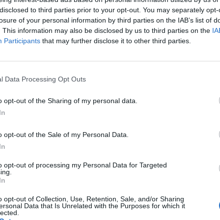
disclosed to third parties prior to your opt-out. You may separately opt-
entes blancos y sanos
losure of your personal information by third parties on the IAB’s list of
. This information may also be disclosed by us to third parties on the
IA
Participants
that may further disclose it to other third parties.
tiva para impulsar la cultura del
raxis
l Data Processing Opt Outs
o opt-out of the Sharing of my personal data.
ación OTIME (Oficina Técnica Internacional del
a que se centrará en impulsar la cultura del
In
o y contribuir a una buena praxis y gestión de los
o opt-out of the Sale of my Personal Data.
In
to opt-out of processing my Personal Data for Targeted
ing.
In
o opt-out of Collection, Use, Retention, Sale, and/or Sharing
llas Lady’s secret®
ersonal Data that Is Unrelated with the Purposes for which it
lected.