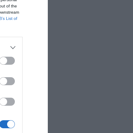
out of the
 downstream
B’s List of