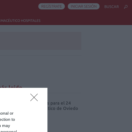
REGÍSTRATE
INICIAR SESIÓN
BUSCAR
RMACÉUTICO HOSPITALES
ás leído
cord de comunicaciones para el 24
eso Nacional Farmacéutico de Oviedo
sonal or
ection to
ou may
 personal