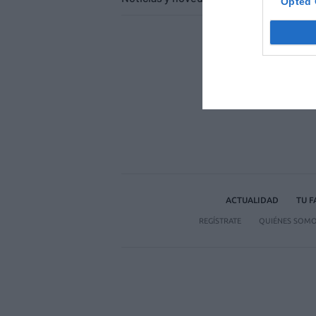
Opted 
1
…
2035
ACTUALIDAD
TU 
REGÍSTRATE
QUIÉNES SOM