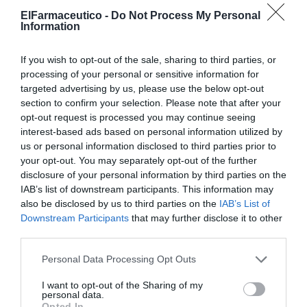
ruidosas, ya que reducen el ruido permitiendo escuchar una
ElFarmaceutico -
Do Not Process My Personal
conversación normal...
Information
Pranarôm presenta HELPSPRAY, el kit de las vacaciones
If you wish to opt-out of the sale, sharing to third parties, or
Noticias y novedades
25/05/2011
processing of your personal or sensitive information for
targeted advertising by us, please use the below opt-out
Pranarôm, líder en aromaterapia científica y experto en aceites
esenciales 100% puros y naturales, ofrece diversos pulverizadores,
section to confirm your selection. Please note that after your
100% naturales y certificados BIO, para aliviar varias molestias de las
opt-out request is processed you may continue seeing
vacaciones de manera rápida y eficaz...
interest-based ads based on personal information utilized by
us or personal information disclosed to third parties prior to
FENOFAR manifiesta su apoyo a los farmacéuticos
your opt-out. You may separately opt-out of the further
andaluces
disclosure of your personal information by third parties on the
Noticias y novedades
25/05/2011
IAB’s list of downstream participants. This information may
also be disclosed by us to third parties on the
IAB’s List of
La Federación Nacional de Oficinas de Farmacia (FENOFAR) ha hecho
públlico un comunicado en el que expresa su apoyo a los
Downstream Participants
that may further disclose it to other
farmacéuticos andaluces, al considerar que están siendo agraviados
third parties.
por la Consejería de Sanidad de Andalucía a través de las medidas de
recorte que quiere imponer, sin contar con el consenso del colectivo,
y mediante la inadecuada postura que ha adoptado.
Personal Data Processing Opt Outs
I want to opt-out of the Sharing of my
Leotron, complemento alimenticio polivitamínico con
personal data.
minerales y oligoelementos
Opted In