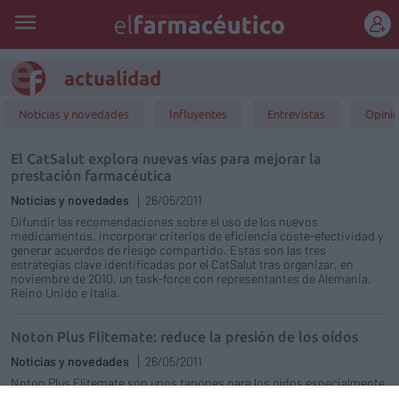
REGÍSTRATE
actualidad
Noticias y novedades
Influyentes
Entrevistas
Opini
El CatSalut explora nuevas vías para mejorar la
prestación farmacéutica
Noticias y novedades
26/05/2011
Difundir las recomendaciones sobre el uso de los nuevos
medicamentos, incorporar criterios de eficiencia coste-efectividad y
generar acuerdos de riesgo compartido. Estas son las tres
estrategias clave identificadas por el CatSalut tras organizar, en
noviembre de 2010, un task-force con representantes de Alemania,
Reino Unido e Italia.
Noton Plus Flitemate: reduce la presión de los oídos
Noticias y novedades
26/05/2011
Noton Plus Flitemate son unos tapones para los oídos especialmente
recomendados para vuelos, eventos deportivos y otras situaciones