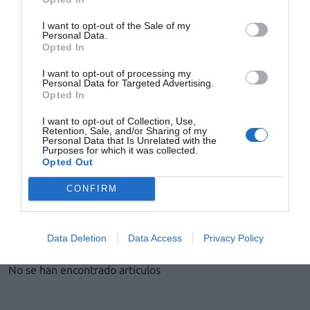
Noticias y novedades
24/05/2011
I want to opt-out of the Sale of my
Angelini Farmacéutica, S.A. amplía su portfolio de productos
Personal Data.
Consumer Healthcare con la adquisición del producto Leotron, que
Opted In
anteriormente comercializaba Nycomed Pharma S.A.
I want to opt-out of processing my
Personal Data for Targeted Advertising.
El Institut Medicofarmacèutic de Catalunya homenajea
Opted In
al Dr. Moisès Broggi por su 103 cumpleaños
I want to opt-out of Collection, Use,
Noticias y novedades
24/05/2011
Retention, Sale, and/or Sharing of my
El pasado 18 de mayo el Institut Medicofarmacèutic de Catalunya
Personal Data that Is Unrelated with the
Purposes for which it was collected.
entregó al Dr. Moisès Broggi una placa con motivo de su 103
Opted Out
cumpleaños.
CONFIRM
1
…
2008
2009
2010
2011
2012
…
2055
Lo más leído
Data Deletion
Data Access
Privacy Policy
No se han encontrado artículos