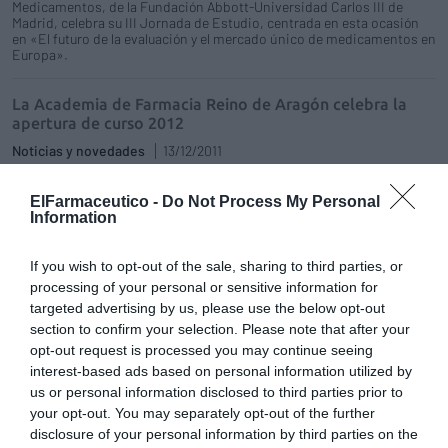
Medicamentos, de la Fundación Abbott-Universidad Carlos III de
Madrid, celebra su III Jornada de Estudio, centrada en esta ocasión
en «El futuro de la evaluación y el mercado único de medicamentos en
Europa».
La Academia de Farmacia Reino de Aragón celebra la
apertura de curso 2012
Noticias y novedades
13/12/2011
La Academia de Farmacia Reino de Aragón celebra hoy (13 de
diciembre, 20:00 h.), el solemne acto de apertura de curso que
ElFarmaceutico -
Do Not Process My Personal
inaugura las actividades de 2012. Presidirá el acto, el rector de la
Information
Universidad de Zaragoza y presidente de la Academia de Farmacia
Reino de Aragón, Manuel López Pérez.
If you wish to opt-out of the sale, sharing to third parties, or
processing of your personal or sensitive information for
La prevención y el tratamiento de las hemorroides, tema
de la nueva ficha para la población de la SEFAC
targeted advertising by us, please use the below opt-out
section to confirm your selection. Please note that after your
Noticias y novedades
13/12/2011
opt-out request is processed you may continue seeing
Entre un 10 y un 25% de la población adulta (sin distinción reseñable
interest-based ads based on personal information utilized by
por sexos) padece hemorroides. Excepto en algunos casos en los que
puede complicarse y requerir una intervención quirúrgica, la
us or personal information disclosed to third parties prior to
enfermedad hemorroidal no presenta gravedad, por lo que puede
your opt-out. You may separately opt-out of the further
tratarse en el propio ámbito familiar con medidas higiénico-
disclosure of your personal information by third parties on the
dietéticas y tratamientos farmacológicos que no requieren receta.