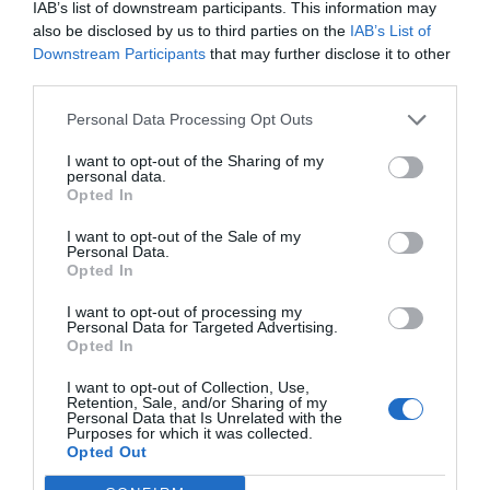
Consciente de la posición clave que ostenta el farmacéutico
IAB’s list of downstream participants. This information may
comunitario para proporcionar al paciente la información necesaria
also be disclosed by us to third parties on the
IAB’s List of
para ese autocontrol, la Sociedad Española de Farmacia Comunitaria
Downstream Participants
that may further disclose it to other
(SEFAC) dedica la entrega correspondiente a diciembre de su
third parties.
campaña sanitaria Recomendaciones SEFAC a la población a ofrecer
consejos desde la farmacia comunitaria para prevenir y tratar los
síntomas de las hemorroides.
Personal Data Processing Opt Outs
I want to opt-out of the Sharing of my
Claritromicina Unidía KERN PHARMA EFG: tratamiento
personal data.
de las infecciones de las vías respiratorias y de la piel
Opted In
Noticias y novedades
13/12/2011
I want to opt-out of the Sale of my
KERN PHARMA, empresa dedicada al desarrollo, fabricación y
Personal Data.
comercialización de productos farmacéuticos, y uno de los líderes en
Opted In
producción de medicamentos genéricos, lanza al mercado una nueva
especialidad genérica: Claritromicina Unidía KERN PHARMA
I want to opt-out of processing my
comprimidos de liberación modificada EFG.
Personal Data for Targeted Advertising.
Opted In
Los colegios de la Comunidad Valenciana decidirán en
I want to opt-out of Collection, Use,
asamblea el calendario de protestas contra el nuevo
Retention, Sale, and/or Sharing of my
impago de las recetas
Personal Data that Is Unrelated with the
Purposes for which it was collected.
Noticias y novedades
13/12/2011
Opted Out
La Junta de Gobierno del Colegio Oficial de Farmacéuticos de
Valencia ha convocado para esta noche (13 de diciembre) una