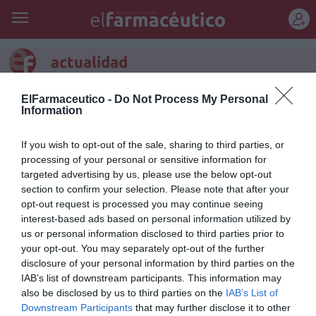
REGÍSTRATE
actualidad
Noticias y novedades
Influyentes
Entrevistas
Opini
ElFarmaceutico -
Do Not Process My Personal
Information
«El futuro de la farmacia será profesional o no será»
If you wish to opt-out of the sale, sharing to third parties, or
Entrevistas
25/02/2011
processing of your personal or sensitive information for
El presidente del Colegio Oficial de Farmacéuticos, Jordi de
Dalmases, repasa en esta entrevista los temas de la actualidad
targeted advertising by us, please use the below opt-out
farmacéutica más destacados de Infarma 2011 y aporta su opinión
section to confirm your selection. Please note that after your
personal.
opt-out request is processed you may continue seeing
interest-based ads based on personal information utilized by
Todo lo que puedes hacer con tu título de farmacéutic@
us or personal information disclosed to third parties prior to
your opt-out. You may separately opt-out of the further
Entrevistas
22/02/2011
disclosure of your personal information by third parties on the
El sector sanitario es uno de los más importantes del país, tanto
IAB’s list of downstream participants. This information may
desde el punto de vista de su relevancia económica (volumen de
servicios prestados, presupuesto e inversión) como por el número de
also be disclosed by us to third parties on the
IAB’s List of
personas a las que da empleo.
Downstream Participants
that may further disclose it to other