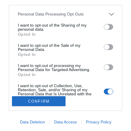
third parties.
1
…
32
33
34
35
36
Personal Data Processing Opt Outs
Lo más leído
I want to opt-out of the Sharing of my
personal data.
Opted In
No se han encontrado artículos
I want to opt-out of the Sale of my
Personal Data.
Opted In
I want to opt-out of processing my
Personal Data for Targeted Advertising.
Opted In
I want to opt-out of Collection, Use,
Retention, Sale, and/or Sharing of my
Personal Data that Is Unrelated with the
Purposes for which it was collected.
CONFIRM
Opted Out
ACTUALIDAD
TU FARMACIA
FORMACIÓN E INVESTIGACIÓN
REVISTA DIGITAL
EL FARMACÉUTICO HOSPITALES
REGÍSTRATE
QUIÉNES SOMOS
CONTACTO
COPYRIGHT
Data Deletion
Data Access
Privacy Policy
POLÍTICA DE COOKIES
POLÍTICA DE PRIVACIDAD
CONDICIONES DE USO